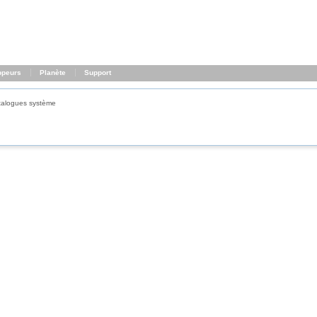
ppeurs
Planète
Support
talogues système