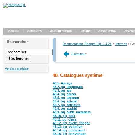
Accueil
Actualités
Documentation
Forums
Association
Dévelo
Rechercher
Documentation PostgreSQL 9.4.26
>
Internes
>
Ca
Exécuteur
Version anglaise
48. Catalogues système
48.1. Aperçu
48.2.
pg_aggregate
48.3.
pg_am
48.4.
pg_amop
48.5.
pg_amproc
48.6.
pg_attrdef
48.7.
pg_attribute
48.8.
pg_authid
48.9.
pg_auth_members
48.10.
pg_cast
48.11.
pg_class
48.12.
pg_event_trigger
48.13.
pg_collation
48.14.
pg_constraint
48.15.
pg_conversion