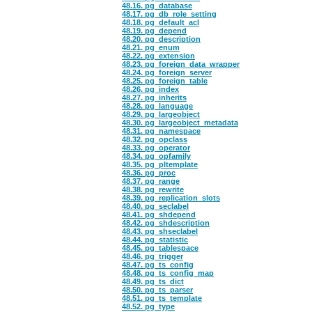
48.16.
pg_database
48.17.
pg_db_role_setting
48.18.
pg_default_acl
48.19.
pg_depend
48.20.
pg_description
48.21.
pg_enum
48.22.
pg_extension
48.23.
pg_foreign_data_wrapper
48.24.
pg_foreign_server
48.25.
pg_foreign_table
48.26.
pg_index
48.27.
pg_inherits
48.28.
pg_language
48.29.
pg_largeobject
48.30.
pg_largeobject_metadata
48.31.
pg_namespace
48.32.
pg_opclass
48.33.
pg_operator
48.34.
pg_opfamily
48.35.
pg_pltemplate
48.36.
pg_proc
48.37.
pg_range
48.38.
pg_rewrite
48.39.
pg_replication_slots
48.40.
pg_seclabel
48.41.
pg_shdepend
48.42.
pg_shdescription
48.43.
pg_shseclabel
48.44.
pg_statistic
48.45.
pg_tablespace
48.46.
pg_trigger
48.47.
pg_ts_config
48.48.
pg_ts_config_map
48.49.
pg_ts_dict
48.50.
pg_ts_parser
48.51.
pg_ts_template
48.52.
pg_type