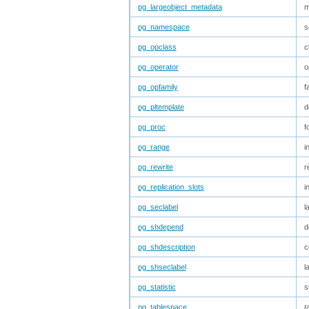
pg_largeobject_metadata
m
pg_namespace
s
pg_opclass
c
pg_operator
o
pg_opfamily
f
pg_pltemplate
d
pg_proc
f
pg_range
i
pg_rewrite
r
pg_replication_slots
i
pg_seclabel
l
pg_shdepend
d
pg_shdescription
c
pg_shseclabel
l
pg_statistic
s
pg_tablespace
t