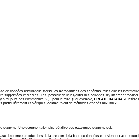
se de données relationnelle stocke les métadonnées des schémas, telles que les informations
re supprimées et recrées. Il est possible de leur ajouter des colonnes, d'y insérer et modifie
il y a toujours des commandes SQL pour le faire. (Par exemple,
CREATE DATABASE
insère 
ons particulièrement ésotériques, comme l'ajout de méthodes d'accès aux index.
ues système. Une documentation plus détaillée des catalogues système suit.
base de données modèle lors de la création de la base de données et deviennent alors spéc