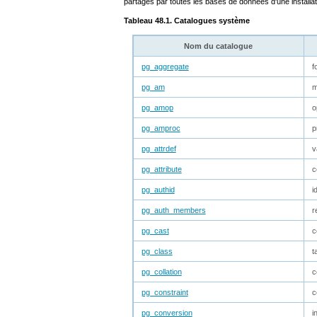
partagés par toutes les bases de données d'une installa
Tableau 48.1. Catalogues système
Nom du catalogue
pg_aggregate
f
pg_am
m
pg_amop
o
pg_amproc
p
pg_attrdef
v
pg_attribute
c
pg_authid
i
pg_auth_members
r
pg_cast
c
pg_class
t
pg_collation
c
pg_constraint
c
pg_conversion
i