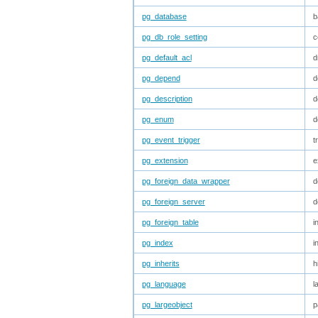
pg_database
b
pg_db_role_setting
c
pg_default_acl
d
pg_depend
d
pg_description
d
pg_enum
d
pg_event_trigger
t
pg_extension
e
pg_foreign_data_wrapper
d
pg_foreign_server
d
pg_foreign_table
i
pg_index
i
pg_inherits
h
pg_language
l
pg_largeobject
p