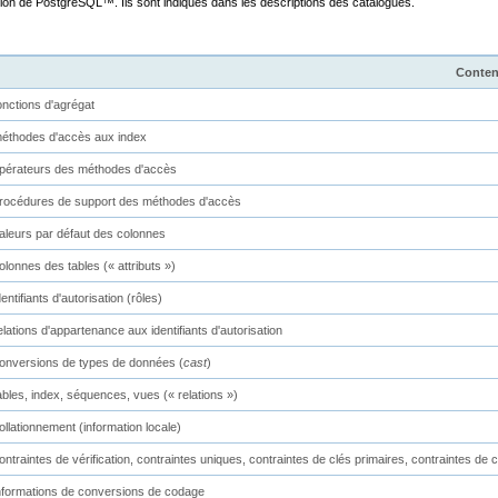
tion de
PostgreSQL
™. Ils sont indiqués dans les descriptions des catalogues.
Conte
onctions d'agrégat
éthodes d'accès aux index
pérateurs des méthodes d'accès
rocédures de support des méthodes d'accès
aleurs par défaut des colonnes
olonnes des tables (
«
attributs
»
)
dentifiants d'autorisation (rôles)
elations d'appartenance aux identifiants d'autorisation
onversions de types de données (
cast
)
ables, index, séquences, vues (
«
relations
»
)
ollationnement (information locale)
ontraintes de vérification, contraintes uniques, contraintes de clés primaires, contraintes de 
nformations de conversions de codage