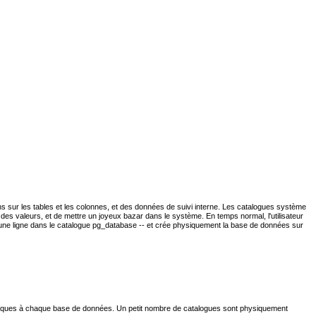
 sur les tables et les colonnes, et des données de suivi interne. Les catalogues système
r des valeurs, et de mettre un joyeux bazar dans le système. En temps normal, l'utilisateur
une ligne dans le catalogue
pg_database
-- et crée physiquement la base de données sur
ifiques à chaque base de données. Un petit nombre de catalogues sont physiquement