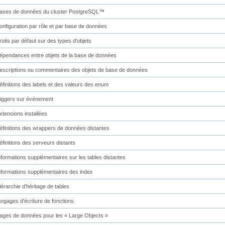
ases de données du cluster
PostgreSQL
™
onfiguration par rôle et par base de données
roits par défaut sur des types d'objets
épendances entre objets de la base de données
escriptions ou commentaires des objets de base de données
éfinitions des labels et des valeurs des enum
riggers sur événement
xtensions installées
éfinitions des wrappers de données distantes
éfinitions des serveurs distants
nformations supplémentaires sur les tables distantes
nformations supplémentaires des index
iérarchie d'héritage de tables
angages d'écriture de fonctions
ages de données pour les « Large Objects »