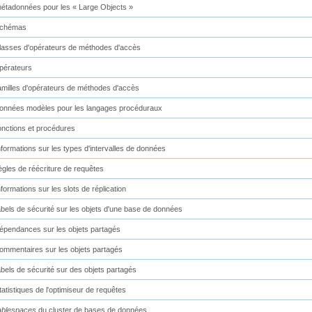
étadonnées pour les « Large Objects »
chémas
lasses d'opérateurs de méthodes d'accès
pérateurs
amilles d'opérateurs de méthodes d'accès
onnées modèles pour les langages procéduraux
onctions et procédures
nformations sur les types d'intervalles de données
ègles de réécriture de requêtes
nformations sur les slots de réplication
abels de sécurité sur les objets d'une base de données
épendances sur les objets partagés
ommentaires sur les objets partagés
abels de sécurité sur des objets partagés
tatistiques de l'optimiseur de requêtes
ablespaces
du cluster de bases de données