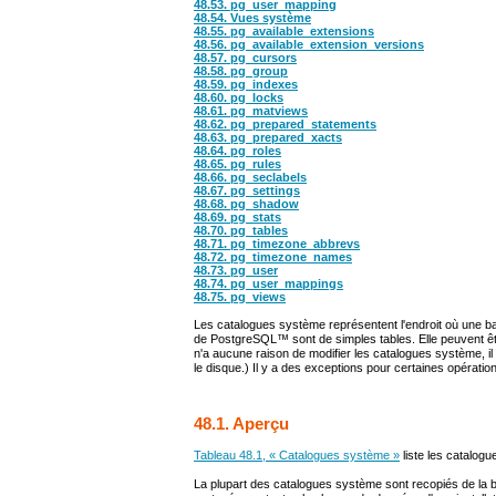
48.53.
pg_user_mapping
48.54. Vues système
48.55.
pg_available_extensions
48.56.
pg_available_extension_versions
48.57.
pg_cursors
48.58.
pg_group
48.59.
pg_indexes
48.60.
pg_locks
48.61.
pg_matviews
48.62.
pg_prepared_statements
48.63.
pg_prepared_xacts
48.64.
pg_roles
48.65.
pg_rules
48.66.
pg_seclabels
48.67.
pg_settings
48.68.
pg_shadow
48.69.
pg_stats
48.70.
pg_tables
48.71.
pg_timezone_abbrevs
48.72.
pg_timezone_names
48.73.
pg_user
48.74.
pg_user_mappings
48.75.
pg_views
Les catalogues système représentent l'endroit où une ba
de
PostgreSQL
™ sont de simples tables. Elle peuvent êt
n'a aucune raison de modifier les catalogues système, 
le disque.) Il y a des exceptions pour certaines opérati
48.1. Aperçu
Tableau 48.1, « Catalogues système »
liste les catalog
La plupart des catalogues système sont recopiés de la 