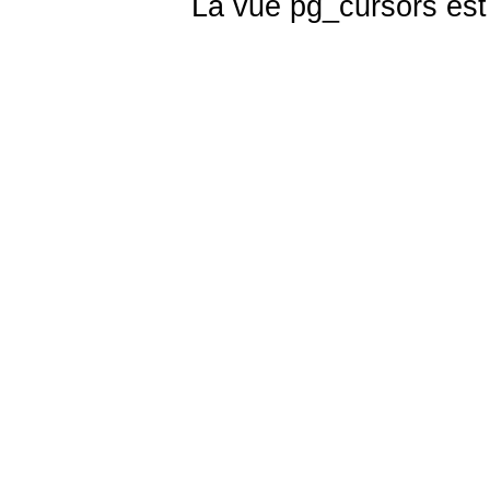
La vue
pg_cursors
est