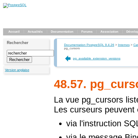
Accueil
Actualités
Documentation
Forums
Association
Dévelo
Rechercher
Documentation PostgreSQL 9.4.26
>
Internes
>
Ca
pg_cursors
pg_available_extension_versions
Version anglaise
48.57. pg_curs
La vue
pg_cursors
list
Les curseurs peuvent ê
via l'instruction S
via le message Bin