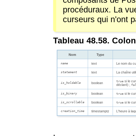
composants de
Pos
procéduraux. La v
curseurs qui n'ont pa
Tableau 48.58. Colo
Nom
Type
name
text
Le nom du cu
statement
text
La chaîne uti
si le cu
true
is_holdable
boolean
déclaré) ;
fa
is_binary
boolean
si le cu
true
is_scrollable
boolean
si le cu
true
creation_time
timestamptz
L'heure à laq