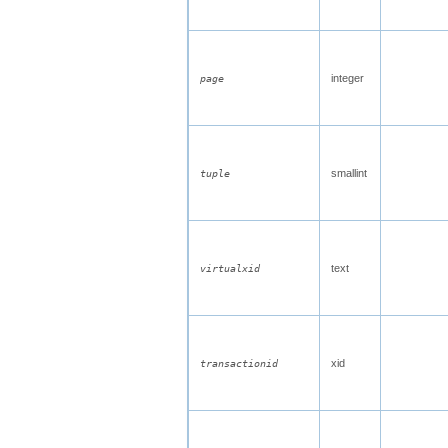
integer
page
smallint
tuple
text
virtualxid
xid
transactionid