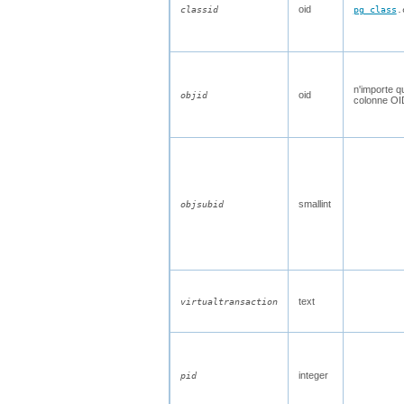
oid
classid
pg_class
.
n'importe qu
oid
objid
colonne OI
smallint
objsubid
text
virtualtransaction
integer
pid