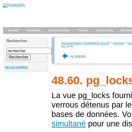
Accueil
Actualités
Documentation
Forums
Association
Dévelo
Rechercher
Documentation PostgreSQL 9.4.26
>
Internes
>
Ca
pg_locks
pg_indexes
Version anglaise
48.60. pg_lock
La vue
pg_locks
fourni
verrous détenus par le
bases de données. Voi
simultané
pour une dis