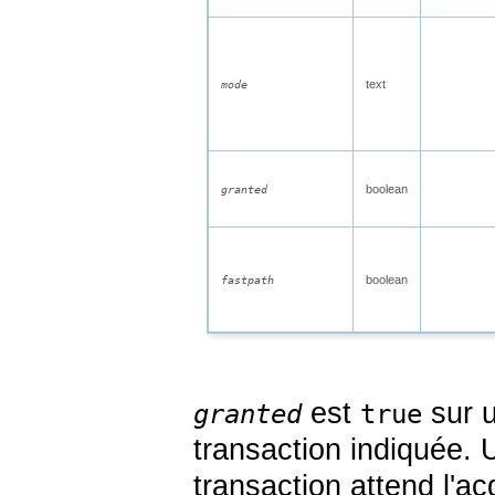
text
mode
boolean
granted
boolean
fastpath
est
sur u
granted
true
transaction indiquée.
transaction attend l'ac