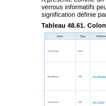
verrous informatifs peu
signification définie par
Tableau 48.61. Colo
Nom
Type
Référe
text
locktype
oid
database
pg_databa
oid
relation
pg_class
.