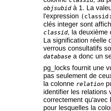
classid
à 1. La vale
objsubid
l'expression
(classid
clés
integer
sont affic
, la deuxième 
classid
La signification réelle 
verrous consultatifs s
a donc un se
database
pg_locks
fournit une v
pas seulement de ceux 
la colonne
pu
relation
identifier les relations
correctement qu'avec l
pour lesquelles la co