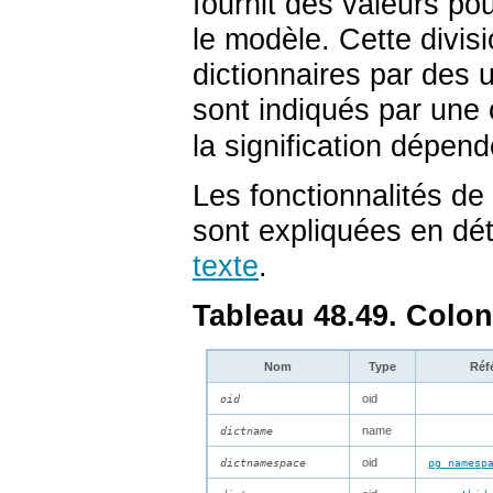
fournit des valeurs po
le modèle. Cette divisi
dictionnaires par des u
sont indiqués par une
la signification dépen
Les fonctionnalités de
sont expliquées en dé
texte
.
Tableau 48.49. Colo
Nom
Type
Réf
oid
oid
name
dictname
oid
dictnamespace
pg_namesp