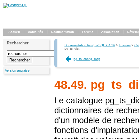
Accueil
Actualités
Documentation
Forums
Association
Dévelo
Rechercher
Documentation PostgreSQL 9.4.26
>
Internes
>
Ca
pg_ts_dict
pg_ts_config_map
Version anglaise
48.49. pg_ts_di
Le catalogue
pg_ts_di
dictionnaires de reche
d'un modèle de recherc
fonctions d'implantati