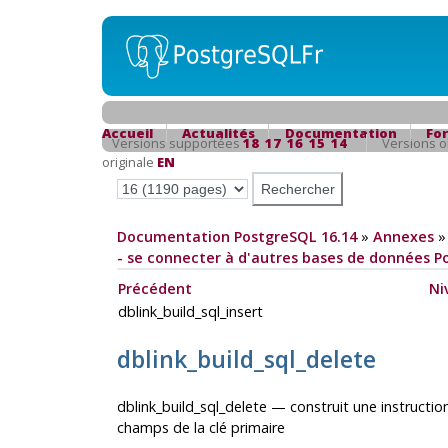
Accueil
Actualités
Documentation
Fo
Versions supportées
18
17
16
15
14
Versions 
originale
EN
Documentation PostgreSQL 16.14
»
Annexes
- se connecter à d'autres bases de données 
Précédent
Ni
dblink_build_sql_insert
dblink_build_sql_delete
dblink_build_sql_delete — construit une instruction
champs de la clé primaire