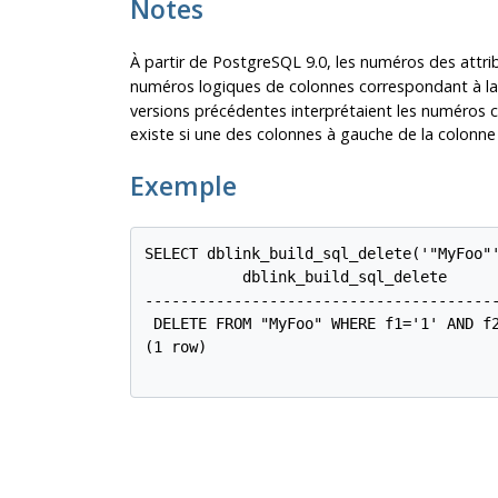
Notes
À partir de
PostgreSQL
9.0, les numéros des attr
numéros logiques de colonnes correspondant à la
versions précédentes interprétaient les numéros 
existe si une des colonnes à gauche de la colonne
Exemple
SELECT dblink_build_sql_delete('"MyFoo"'
           dblink_build_sql_delete

----------------------------------------
 DELETE FROM "MyFoo" WHERE f1='1' AND f2
(1 row)
