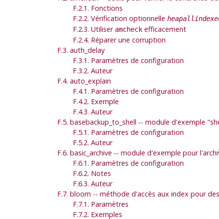
F.2.1. Fonctions
F.2.2. Vérification optionnelle
heapallindexe
F.2.3. Utiliser
efficacement
amcheck
F.2.4. Réparer une corruption
F.3. auth_delay
F.3.1. Paramètres de configuration
F.3.2. Auteur
F.4. auto_explain
F.4.1. Paramètres de configuration
F.4.2. Exemple
F.4.3. Auteur
F.5. basebackup_to_shell -- module d'exemple "s
F.5.1. Paramètres de configuration
F.5.2. Auteur
F.6. basic_archive -- module d'exemple pour l'arc
F.6.1. Paramètres de configuration
F.6.2. Notes
F.6.3. Auteur
F.7. bloom -- méthode d'accès aux index pour des
F.7.1. Paramètres
F.7.2. Exemples