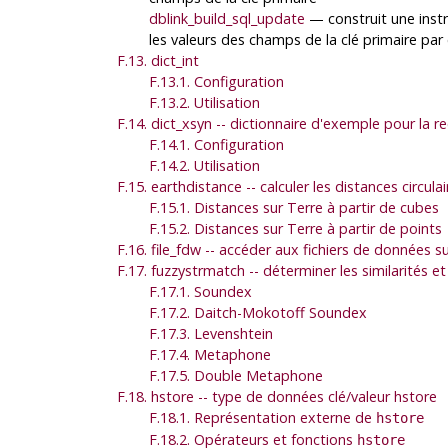
dblink_build_sql_update
— construit une instr
les valeurs des champs de la clé primaire par 
F.13. dict_int
F.13.1. Configuration
F.13.2. Utilisation
F.14. dict_xsyn -- dictionnaire d'exemple pour la 
F.14.1. Configuration
F.14.2. Utilisation
F.15. earthdistance -- calculer les distances circulai
F.15.1. Distances sur Terre à partir de cubes
F.15.2. Distances sur Terre à partir de points
F.16. file_fdw -- accéder aux fichiers de données s
F.17. fuzzystrmatch -- déterminer les similarités e
F.17.1. Soundex
F.17.2. Daitch-Mokotoff Soundex
F.17.3. Levenshtein
F.17.4. Metaphone
F.17.5. Double Metaphone
F.18. hstore -- type de données clé/valeur hstore
F.18.1. Représentation externe de
hstore
F.18.2. Opérateurs et fonctions
hstore