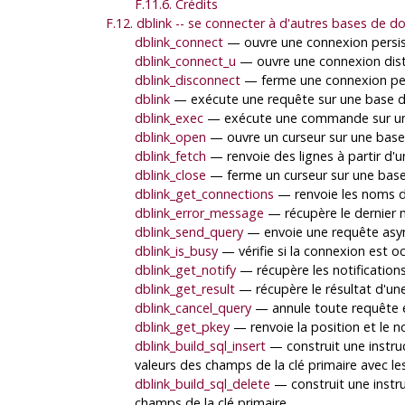
F.11.6. Crédits
F.12. dblink -- se connecter à d'autres bases de
dblink_connect
— ouvre une connexion persis
dblink_connect_u
— ouvre une connexion dist
dblink_disconnect
— ferme une connexion per
dblink
— exécute une requête sur une base d
dblink_exec
— exécute une commande sur un
dblink_open
— ouvre un curseur sur une base
dblink_fetch
— renvoie des lignes à partir d'
dblink_close
— ferme un curseur sur une bas
dblink_get_connections
— renvoie les noms 
dblink_error_message
— récupère le dernier 
dblink_send_query
— envoie une requête asy
dblink_is_busy
— vérifie si la connexion est 
dblink_get_notify
— récupère les notification
dblink_get_result
— récupère le résultat d'un
dblink_cancel_query
— annule toute requête 
dblink_get_pkey
— renvoie la position et le 
dblink_build_sql_insert
— construit une instruct
valeurs des champs de la clé primaire avec les
dblink_build_sql_delete
— construit une instruc
champs de la clé primaire