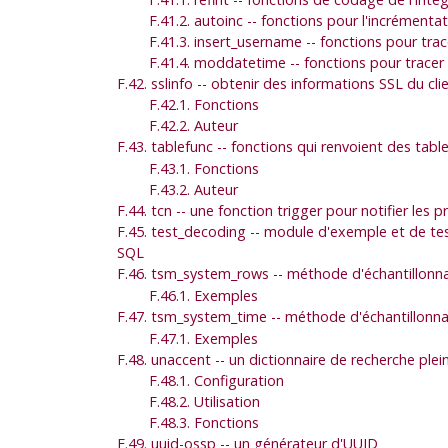
F.41.2. autoinc -- fonctions pour l'incrémen
F.41.3. insert_username -- fonctions pour trac
F.41.4. moddatetime -- fonctions pour tracer l
F.42. sslinfo -- obtenir des informations SSL du cli
F.42.1. Fonctions
F.42.2. Auteur
F.43. tablefunc -- fonctions qui renvoient des table
F.43.1. Fonctions
F.43.2. Auteur
F.44. tcn -- une fonction trigger pour notifier les
F.45. test_decoding -- module d'exemple et de te
SQL
F.46. tsm_system_rows -- méthode d'échantillon
F.46.1. Exemples
F.47. tsm_system_time -- méthode d'échantillon
F.47.1. Exemples
F.48. unaccent -- un dictionnaire de recherche ple
F.48.1. Configuration
F.48.2. Utilisation
F.48.3. Fonctions
F.49. uuid-ossp -- un générateur d'UUID