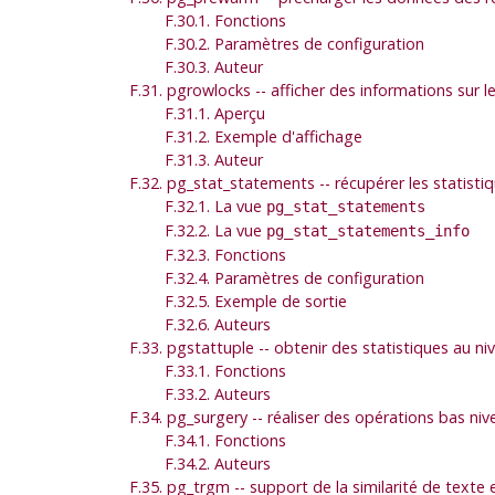
F.30.1. Fonctions
F.30.2. Paramètres de configuration
F.30.3. Auteur
F.31. pgrowlocks -- afficher des informations sur le
F.31.1. Aperçu
F.31.2. Exemple d'affichage
F.31.3. Auteur
F.32. pg_stat_statements -- récupérer les statisti
F.32.1. La vue
pg_stat_statements
F.32.2. La vue
pg_stat_statements_info
F.32.3. Fonctions
F.32.4. Paramètres de configuration
F.32.5. Exemple de sortie
F.32.6. Auteurs
F.33. pgstattuple -- obtenir des statistiques au ni
F.33.1. Fonctions
F.33.2. Auteurs
F.34. pg_surgery -- réaliser des opérations bas ni
F.34.1. Fonctions
F.34.2. Auteurs
F.35. pg_trgm -- support de la similarité de texte