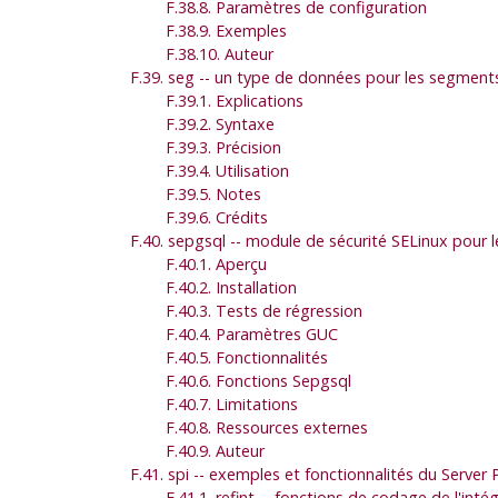
F.38.8. Paramètres de configuration
F.38.9. Exemples
F.38.10. Auteur
F.39. seg -- un type de données pour les segments d
F.39.1. Explications
F.39.2. Syntaxe
F.39.3. Précision
F.39.4. Utilisation
F.39.5. Notes
F.39.6. Crédits
F.40. sepgsql -- module de sécurité SELinux pour l
F.40.1. Aperçu
F.40.2. Installation
F.40.3. Tests de régression
F.40.4. Paramètres GUC
F.40.5. Fonctionnalités
F.40.6. Fonctions Sepgsql
F.40.7. Limitations
F.40.8. Ressources externes
F.40.9. Auteur
F.41. spi -- exemples et fonctionnalités du Serve
F.41.1. refint -- fonctions de codage de l'intég