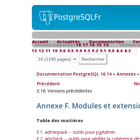
Accueil
Actualités
Documentation
Fo
Versions supportées
18
17
16
15
14
Versions o
13
12
11
10
9.6
9.5
9.4
9.3
9.2
9.1
9.0
8.4
8.3
Documentation PostgreSQL 16.14
»
Annexes
Précédent
Ni
E.16. Versions précédentes
Annexe F. Modules et extensi
Table des matières
F.1. adminpack -- outils pour pgAdmin
F.2. amcheck -- outils pour vérifier la cohérence de