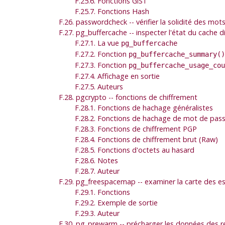
F.25.6. Fonctions GiST
F.25.7. Fonctions Hash
F.26. passwordcheck -- vérifier la solidité des mot
F.27. pg_buffercache -- inspecter l'état du cache 
F.27.1. La vue
pg_buffercache
F.27.2. Fonction
pg_buffercache_summary()
F.27.3. Fonction
pg_buffercache_usage_cou
F.27.4. Affichage en sortie
F.27.5. Auteurs
F.28. pgcrypto -- fonctions de chiffrement
F.28.1. Fonctions de hachage généralistes
F.28.2. Fonctions de hachage de mot de pas
F.28.3. Fonctions de chiffrement PGP
F.28.4. Fonctions de chiffrement brut (Raw)
F.28.5. Fonctions d'octets au hasard
F.28.6. Notes
F.28.7. Auteur
F.29. pg_freespacemap -- examiner la carte des es
F.29.1. Fonctions
F.29.2. Exemple de sortie
F.29.3. Auteur
F.30. pg_prewarm -- précharger les données des r