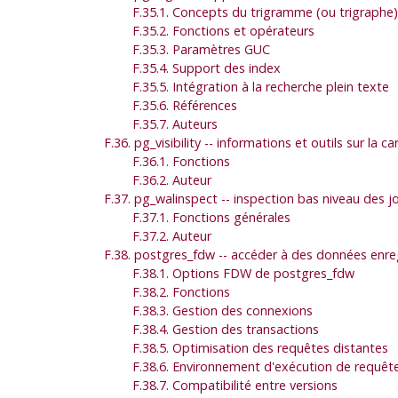
F.35.1. Concepts du trigramme (ou trigraphe)
F.35.2. Fonctions et opérateurs
F.35.3. Paramètres GUC
F.35.4. Support des index
F.35.5. Intégration à la recherche plein texte
F.35.6. Références
F.35.7. Auteurs
F.36. pg_visibility -- informations et outils sur la car
F.36.1. Fonctions
F.36.2. Auteur
F.37. pg_walinspect -- inspection bas niveau des 
F.37.1. Fonctions générales
F.37.2. Auteur
F.38. postgres_fdw -- accéder à des données enre
F.38.1. Options FDW de postgres_fdw
F.38.2. Fonctions
F.38.3. Gestion des connexions
F.38.4. Gestion des transactions
F.38.5. Optimisation des requêtes distantes
F.38.6. Environnement d'exécution de requêt
F.38.7. Compatibilité entre versions