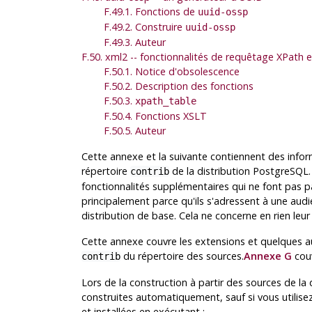
F.49.1. Fonctions de
uuid-ossp
F.49.2. Construire
uuid-ossp
F.49.3. Auteur
F.50. xml2 -- fonctionnalités de requêtage XPath 
F.50.1. Notice d'obsolescence
F.50.2. Description des fonctions
F.50.3.
xpath_table
F.50.4. Fonctions XSLT
F.50.5. Auteur
Cette annexe et la suivante contiennent des info
répertoire
de la distribution
PostgreSQL
contrib
fonctionnalités supplémentaires qui ne font pas 
principalement parce qu'ils s'adressent à une audi
distribution de base. Cela ne concerne en rien leur u
Cette annexe couvre les extensions et quelques au
du répertoire des sources.
Annexe G
couv
contrib
Lors de la construction à partir des sources de la
construites automatiquement, sauf si vous utilisez 
et installées en exécutant :