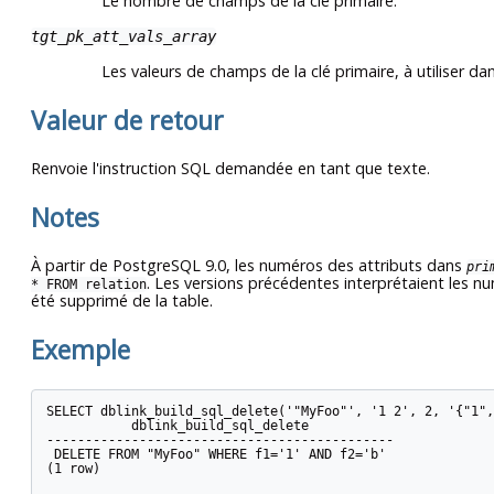
Le nombre de champs de la clé primaire.
tgt_pk_att_vals_array
Les valeurs de champs de la clé primaire, à utiliser 
Valeur de retour
Renvoie l'instruction SQL demandée en tant que texte.
Notes
À partir de
PostgreSQL
9.0, les numéros des attributs dans
pri
. Les versions précédentes interprétaient les 
* FROM relation
été supprimé de la table.
Exemple
SELECT dblink_build_sql_delete('"MyFoo"', '1 2', 2, '{"1",
           dblink_build_sql_delete

---------------------------------------------

 DELETE FROM "MyFoo" WHERE f1='1' AND f2='b'

(1 row)
