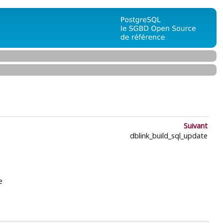
Suivant
dblink_build_sql_update
e