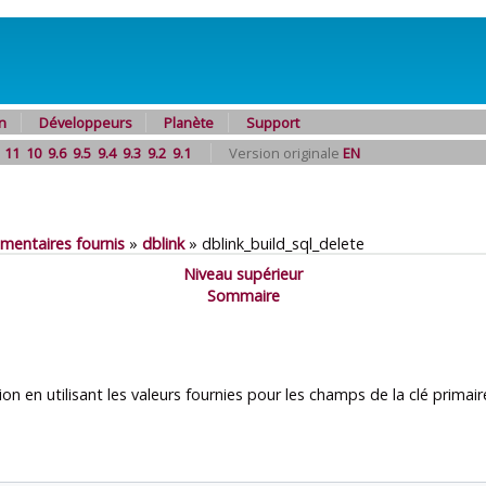
n
Développeurs
Planète
Support
11
10
9.6
9.5
9.4
9.3
9.2
9.1
Version originale
EN
mentaires fournis
»
dblink
»
dblink_build_sql_delete
Niveau supérieur
Sommaire
on en utilisant les valeurs fournies pour les champs de la clé primair