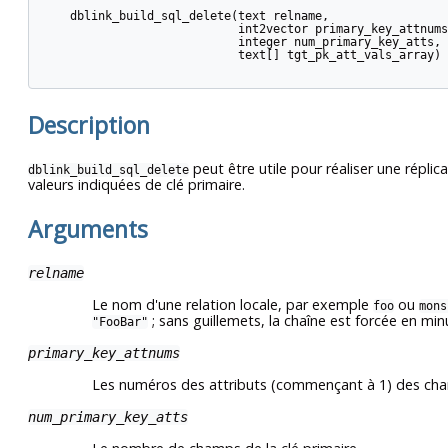
    dblink_build_sql_delete(text relname,

                            int2vector primary_key_attnums,
                            integer num_primary_key_atts,

                            text[] tgt_pk_att_vals_array) 
Description
peut être utile pour réaliser une répli
dblink_build_sql_delete
valeurs indiquées de clé primaire.
Arguments
relname
Le nom d'une relation locale, par exemple
ou
foo
mons
; sans guillemets, la chaîne est forcée en min
"FooBar"
primary_key_attnums
Les numéros des attributs (commençant à 1) des cha
num_primary_key_atts