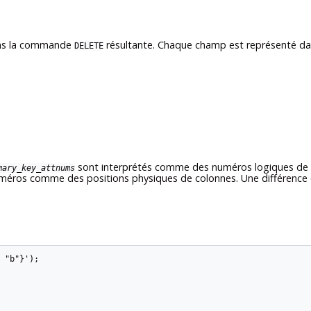
dans la commande
résultante. Chaque champ est représenté dan
DELETE
sont interprétés comme des numéros logiques de c
mary_key_attnums
numéros comme des positions physiques de colonnes. Une différence 
 "b"}');
