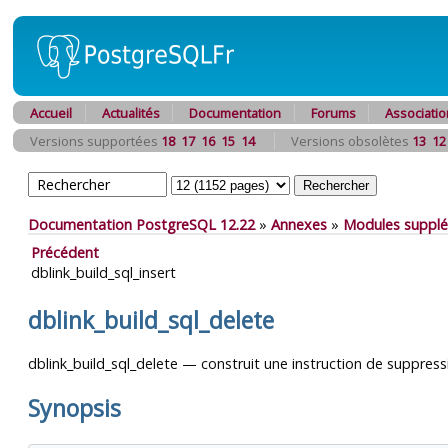
Accueil
Actualités
Documentation
Forums
Associatio
Versions supportées
18
17
16
15
14
Versions obsolètes
13
12
Documentation PostgreSQL 12.22
»
Annexes
»
Modules supplé
Précédent
dblink_build_sql_insert
dblink_build_sql_delete
dblink_build_sql_delete — construit une instruction de suppressi
Synopsis