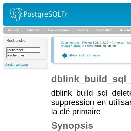
Accueil
Actualités
Documentation
Forums
Association
Dévelo
Rechercher
Documentation PostgreSQL 9.5.25
>
Annexes
>
Mo
fournis
>
dblink
>
dblink_build_sql_delete
dblink_build_sql_insert
Version anglaise
dblink_build_sql_
dblink_build_sql_d
suppression en utilis
la clé primaire
Synopsis