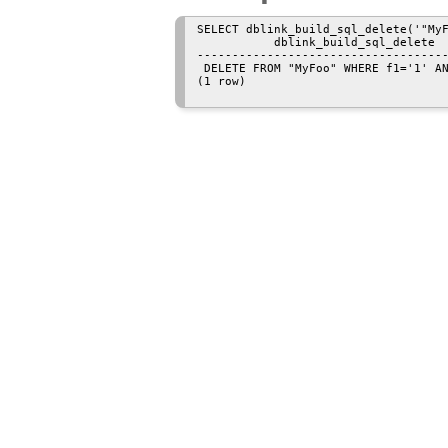
SELECT dblink_build_sql_delete('"MyF
           dblink_build_sql_delete

------------------------------------
 DELETE FROM "MyFoo" WHERE f1='1' AN
(1 row)
