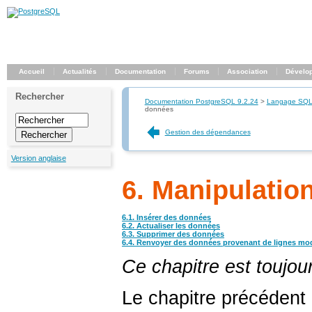
Accueil
Actualités
Documentation
Forums
Association
Dévelo
Rechercher
Documentation PostgreSQL 9.2.24
>
Langage SQ
données
Gestion des dépendances
Version anglaise
6. Manipulatio
6.1. Insérer des données
6.2. Actualiser les données
6.3. Supprimer des données
6.4. Renvoyer des données provenant de lignes mod
Ce chapitre est toujou
Le chapitre précédent 