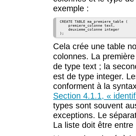
exemple :
CREATE TABLE ma_premiere_table (

    premiere_colonne text,

    deuxieme_colonne integer

);
Cela crée une table
colonnes. La premièr
de type
text
; la seco
est de type
integer
. L
conforment à la syntax
Section 4.1.1, « identi
types sont souvent auss
exceptions. Le séparate
La liste doit être entr