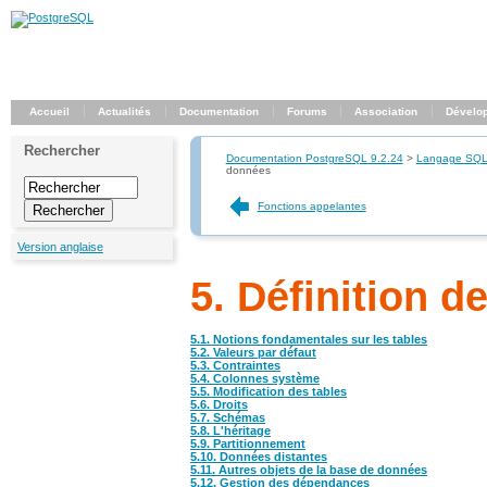
Accueil
Actualités
Documentation
Forums
Association
Dévelo
Rechercher
Documentation PostgreSQL 9.2.24
>
Langage SQ
données
Fonctions appelantes
Version anglaise
5. Définition 
5.1. Notions fondamentales sur les tables
5.2. Valeurs par défaut
5.3. Contraintes
5.4. Colonnes système
5.5. Modification des tables
5.6. Droits
5.7. Schémas
5.8. L'héritage
5.9. Partitionnement
5.10. Données distantes
5.11. Autres objets de la base de données
5.12. Gestion des dépendances