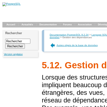
Accueil
Actualités
Documentation
Forums
Association
Dévelo
Rechercher
Documentation PostgreSQL 9.2.24
>
Langage SQ
données
>
Gestion des dépendances
Autres objets de la base de données
Version anglaise
5.12. Gestion
Lorsque des structure
impliquent beaucoup d
étrangères, des vues, 
réseau de dépendances 