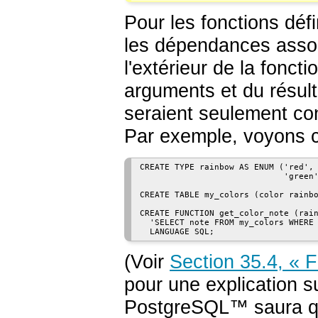
Pour les fonctions défi
les dépendances assoc
l'extérieur de la fonc
arguments et du résult
seraient seulement co
Par exemple, voyons ce
CREATE TYPE rainbow AS ENUM ('red', 
                             'green'
CREATE TABLE my_colors (color rainbo
CREATE FUNCTION get_color_note (rain
  'SELECT note FROM my_colors WHERE 
(Voir
Section 35.4, « 
pour une explication s
PostgreSQL
™ saura q