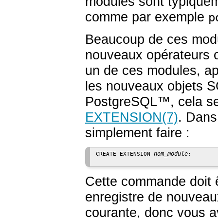
modules sont typiquem
comme par exemple
p
Beaucoup de ces modul
nouveaux opérateurs ou
un de ces modules, aprè
les nouveaux objets S
PostgreSQL
™, cela s
EXTENSION
(7)
. Dans
simplement faire :
nom_module
CREATE EXTENSION 
;

Cette commande doit ê
enregistre de nouveau
courante, donc vous 