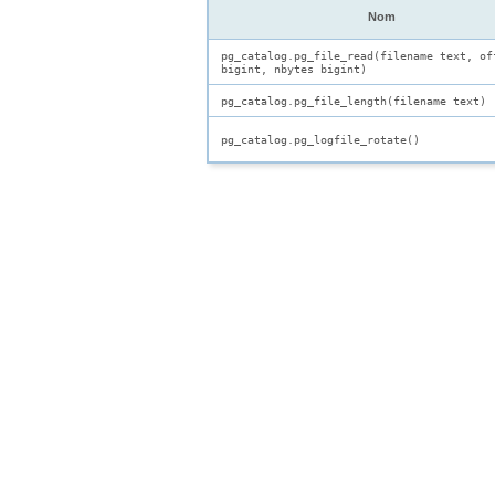
Nom
pg_catalog.pg_file_read(filename text, of
bigint, nbytes bigint)
pg_catalog.pg_file_length(filename text)
pg_catalog.pg_logfile_rotate()