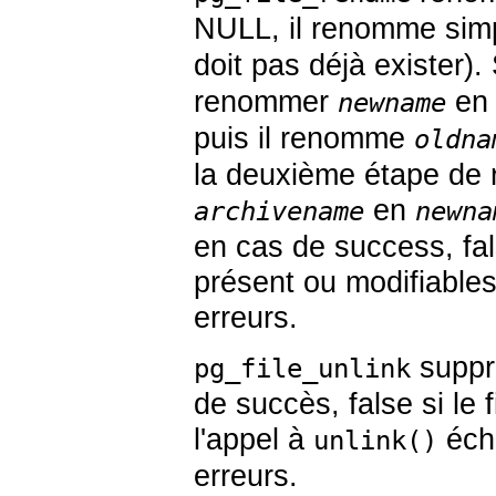
NULL, il renomme si
doit pas déjà exister).
renommer
e
newname
puis il renomme
oldna
la deuxième étape de
en
archivename
newna
en cas de success, fal
présent ou modifiables
erreurs.
suppri
pg_file_unlink
de succès, false si le 
l'appel à
écho
unlink()
erreurs.