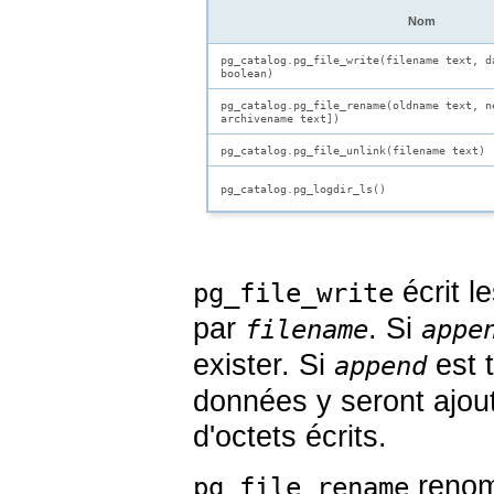
Nom
pg_catalog.pg_file_write(filename text, d
boolean)
pg_catalog.pg_file_rename(oldname text, n
archivename text
])
pg_catalog.pg_file_unlink(filename text)
pg_catalog.pg_logdir_ls()
écrit l
pg_file_write
par
. Si
filename
appe
exister. Si
est t
append
données y seront ajout
d'octets écrits.
renom
pg_file_rename