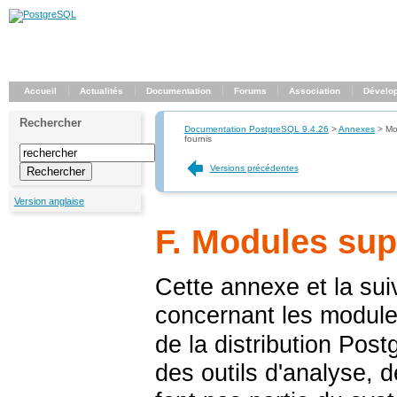
Accueil
Actualités
Documentation
Forums
Association
Dévelo
Rechercher
Documentation PostgreSQL 9.4.26
>
Annexes
>
Mo
fournis
Versions précédentes
Version anglaise
F. Modules sup
Cette annexe et la sui
concernant les module
de la distribution
Post
des outils d'analyse, 