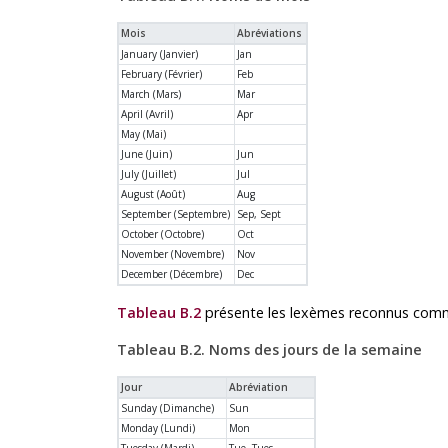
Mois
Abréviations
January (Janvier)
Jan
February (Février)
Feb
March (Mars)
Mar
April (Avril)
Apr
May (Mai)
June (Juin)
Jun
July (Juillet)
Jul
August (Août)
Aug
September (Septembre)
Sep, Sept
October (Octobre)
Oct
November (Novembre)
Nov
December (Décembre)
Dec
Tableau B.2
présente les lexèmes reconnus comm
Tableau B.2. Noms des jours de la semaine
Jour
Abréviation
Sunday (Dimanche)
Sun
Monday (Lundi)
Mon