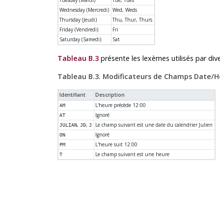
Tuesday (Mardi)
Tue, Tues
Wednesday (Mercredi)
Wed, Weds
Thursday (Jeudi)
Thu, Thur, Thurs
Friday (Vendredi)
Fri
Saturday (Samedi)
Sat
Tableau B.3
présente les lexèmes utilisés par div
Tableau B.3. Modificateurs de Champs Date/H
Identifiant
Description
L'heure précède 12:00
AM
Ignoré
AT
,
,
Le champ suivant est une date du calendrier Julien
JULIAN
JD
J
Ignoré
ON
L'heure suit 12:00
PM
Le champ suivant est une heure
T