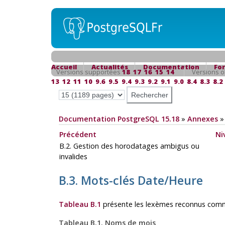
Accueil
Actualités
Documentation
Fo
Versions supportées
18
17
16
15
14
Versions o
13
12
11
10
9.6
9.5
9.4
9.3
9.2
9.1
9.0
8.4
8.3
8.2
Documentation PostgreSQL 15.18
»
Annexes
Précédent
Ni
B.2. Gestion des horodatages ambigus ou
invalides
B.3. Mots-clés Date/Heure
Tableau B.1
présente les lexèmes reconnus com
Tableau B.1. Noms de mois