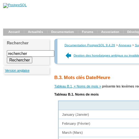
Accueil
Actualités
Documentation
Forums
Association
Dévelo
Rechercher
Documentation PostgreSQL 9.4.26
>
Annexes
>
Su
Gestion des horodatages ambigus ou invalid
Version anglaise
B.3. Mots clés Date/Heure
Tableau B.1, « Noms de mois »
présente les lexèmes r
Tableau B.1. Noms de mois
January (Janvier)
February (Février)
March (Mars)