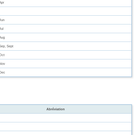
Apr
Jun
Jul
Aug
Sep, Sept
Oct
Nov
Dec
Abréviation