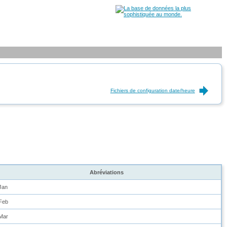
Fichiers de configuration date/heure
Abréviations
Jan
Feb
Mar