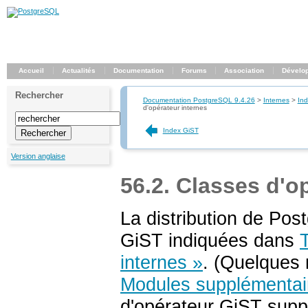
Accueil
Actualités
Documentation
Forums
Association
Dévelo
Rechercher
Documentation PostgreSQL 9.4.26
>
Internes
>
In
d'opérateur internes
Index GiST
Version anglaise
56.2. Classes d'o
La distribution de
Pos
GiST
indiquées dans
internes »
. (Quelques 
Modules supplémentair
d'opérateur
GiST
suppl