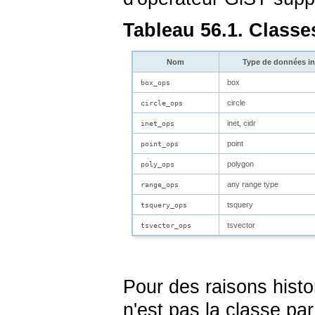
Tableau 56.1. Classe
Nom
Type de données i
box
box_ops
circle
circle_ops
inet
,
cidr
inet_ops
point
point_ops
polygon
poly_ops
any range type
range_ops
tsquery
tsquery_ops
tsvector
tsvector_ops
Pour des raisons histo
n'est pas la classe pa