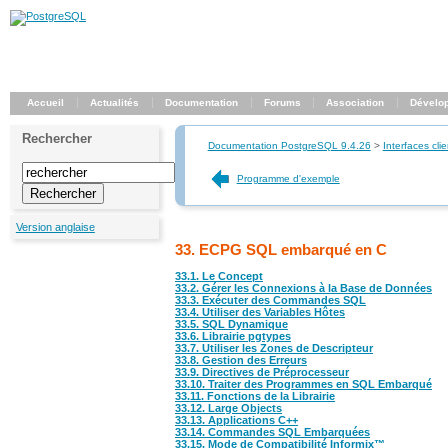
Accueil
Actualités
Documentation
Forums
Association
Dévelo
Rechercher
Documentation PostgreSQL 9.4.26
>
Interfaces clie
Programme d'exemple
Version anglaise
33. ECPG SQL embarqué en C
33.1. Le Concept
33.2. Gérer les Connexions à la Base de Données
33.3. Exécuter des Commandes SQL
33.4. Utiliser des Variables Hôtes
33.5. SQL Dynamique
33.6. Librairie pgtypes
33.7. Utiliser les Zones de Descripteur
33.8. Gestion des Erreurs
33.9. Directives de Préprocesseur
33.10. Traiter des Programmes en SQL Embarqué
33.11. Fonctions de la Librairie
33.12. Large Objects
33.13. Applications
C++
33.14. Commandes SQL Embarquées
33.15. Mode de Compatibilité
Informix
™