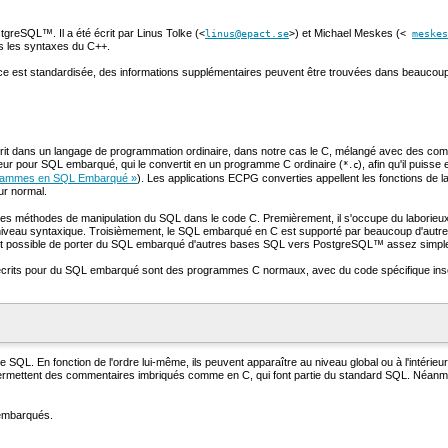
tgreSQL
™. Il a été écrit par Linus Tolke (
) et Michael Meskes (
<
linus@epact.se
>
<
meskes
es les syntaxes du
C++
.
ce est standardisée, des informations supplémentaires peuvent être trouvées dans beaucou
dans un langage de programmation ordinaire, dans notre cas le C, mélangé avec des comm
ur pour SQL embarqué, qui le convertit en un programme C ordinaire (
), afin qu'il puisse
*.c
ogrammes en SQL Embarqué »
). Les applications ECPG converties appellent les fonctions de la
ur normal.
res méthodes de manipulation du
SQL
dans le code C. Premièrement, il s'occupe du laborieu
niveau syntaxique. Troisièmement, le
SQL
embarqué en C est supporté par beaucoup d'autr
nt possible de porter du
SQL
embarqué d'autres bases SQL vers
PostgreSQL
™ assez simpl
crits pour du
SQL
embarqué sont des programmes C normaux, avec du code spécifique inséré
 SQL. En fonction de l'ordre lui-même, ils peuvent apparaître au niveau global ou à l'intérieu
s permettent des commentaires imbriqués comme en C, qui font partie du standard SQL. Néan
 embarqués.