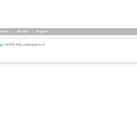
ppeurs
Planète
Support
nt
>
ECPG
SQL
embarqué en C