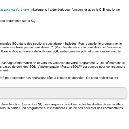
). Initialement, il a été écrit pour fonctionner avec le
C
. Il fonctionne
@postgresql.org
>
p de documents sur le SQL.
andes SQL dans des sections spécialement balisées. Pour compiler le programme, le
 ensuite être traité par un compilateur C. (Pour les détails sur la compilation et l'édition de
 librairie libpq au travers de la librairie SQL embarquée (ecpgli), et communique avec le
x passage d'information de et vers les variables de votre programme
C
. Deuxièmement, le
es bases de données
SQL
. L'implémentation
PostgreSQL
™ est conçue pour correspondre
ement.
 pour exécuter des opérations liées à la base de données. Ce code spécifique est
r d'une fonction. Les ordres
SQL
embarqués suivent les règles habituelles de sensibilité à
moins, la partie C du programme suit le standard C de ne pas accepter des commentaires