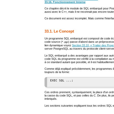
33.16. Fonctionnement Interne
Ce chapitre décrit le module de
SQL
embarqué pour
Pos
aussi avec le
C++
, mais il ne reconnait pas encore tout
Ce document est assez incomplet. Mais comme l'interfa
33.1. Le Concept
Un programme SQL embarqué est composé de code écrit 
code source (
) passe d'abord dans un préprocesse
*.pgc
lien dynamique voyez
Section 33.10, « Traiter des Pr
server PostgreSQL au travers du protocole client-serve
Le
SQL
embarqué a des avantages par rapport aux aut
code SQL du programme est vérifié à la compilation au 
à ce standard autant que possible, et il est habituelleme
Comme déjà expliqué précédemment, les programmes é
toujours de la forme:
EXEC SQL ...;

Ces ordres prennent, syntaxiquement, la place d'un ordre
la casse du code
SQL
, et pas celles du C. De plus, il
imbriqués.
Les sections suivantes expliquent tous les ordres SQL