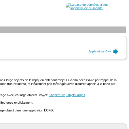
Applications C++
 large objects de la libpq, en obtenant l'objet
PGconn
nécessaire par l'appel de la
façon très prudente, et idéalement pas mélangée avec d'autres appels à la base par
façage avec les large objects, voyez
Chapitre 32, Objets larges
.
ffectuées explicitement.
arge object dans une application ECPG.