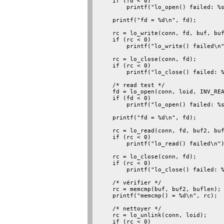
    if (fd < 0)

        printf("lo_open() failed: %s
    printf("fd = %d\n", fd);

    rc = lo_write(conn, fd, buf, buf
    if (rc < 0)

        printf("lo_write() failed\n"
    rc = lo_close(conn, fd);

    if (rc < 0)

        printf("lo_close() failed: %
    /* read test */

    fd = lo_open(conn, loid, INV_REA
    if (fd < 0)

        printf("lo_open() failed: %s
    printf("fd = %d\n", fd);

    rc = lo_read(conn, fd, buf2, buf
    if (rc < 0)

        printf("lo_read() failed\n")
    rc = lo_close(conn, fd);

    if (rc < 0)

        printf("lo_close() failed: %
    /* vérifier */

    rc = memcmp(buf, buf2, buflen);

    printf("memcmp() = %d\n", rc);

    /* nettoyer */

    rc = lo_unlink(conn, loid);

    if (rc < 0)
