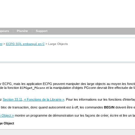
ppeurs
Planète
Support
nt
>
ECPG
SQL
embarqué en C
>
Large Objects
 ECPG, mais les application ECPG peuvent manipuler des large objects au moyen les fonctions
e de la fonction
et la manipulation d'objets
PGconn
devrait être effectuée de 
ECPGget_PGconn
ez
Section 33.11, « Fonctions de la Librairie »
. Pour les informations sur les fonctions d'inter
un bloc de transaction, donc quand autocommit est à off, les commandes
BEGIN
doivent être e
 Object »
montre un programme de démonstration sur les façons de créer, écrire et lire un l
ge Object