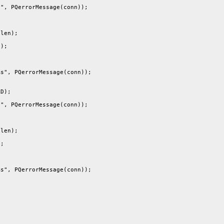
", PQerrorMessage(conn));

len);

);

s", PQerrorMessage(conn));

D);

", PQerrorMessage(conn));

len);

;

s", PQerrorMessage(conn));
