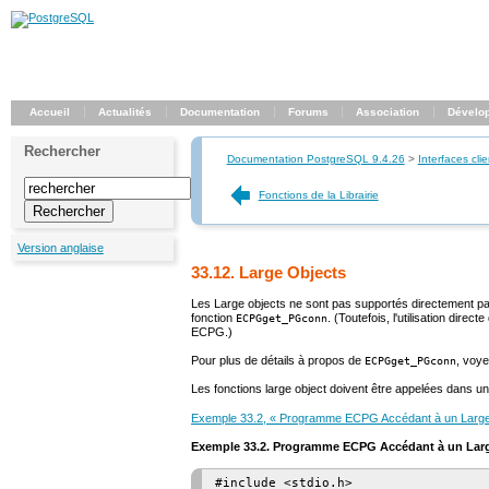
Accueil
Actualités
Documentation
Forums
Association
Dévelo
Rechercher
Documentation PostgreSQL 9.4.26
>
Interfaces clie
Fonctions de la Librairie
Version anglaise
33.12. Large Objects
Les Large objects ne sont pas supportés directement par
fonction
. (Toutefois, l'utilisation direct
ECPGget_PGconn
ECPG.)
Pour plus de détails à propos de
, voy
ECPGget_PGconn
Les fonctions large object doivent être appelées dans 
Exemple 33.2, « Programme ECPG Accédant à un Large
Exemple 33.2. Programme ECPG Accédant à un Lar
#include <stdio.h>
