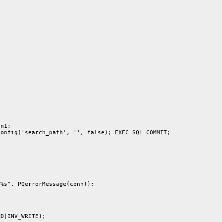
n1;

onfig('search_path', '', false); EXEC SQL COMMIT;

%s", PQerrorMessage(conn));

D|INV_WRITE);
