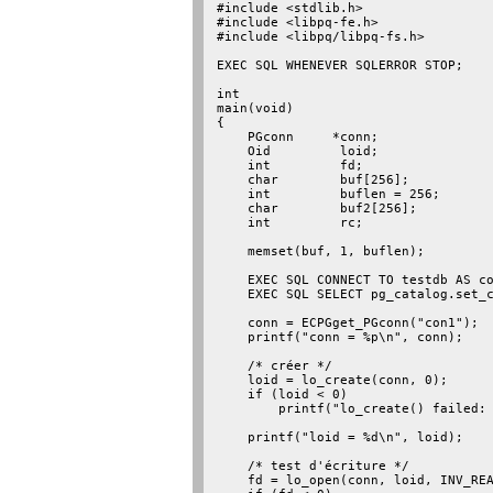
#include <stdlib.h>

#include <libpq-fe.h>

#include <libpq/libpq-fs.h>

EXEC SQL WHENEVER SQLERROR STOP;

int

main(void)

{

    PGconn     *conn;

    Oid         loid;

    int         fd;

    char        buf[256];

    int         buflen = 256;

    char        buf2[256];

    int         rc;

    memset(buf, 1, buflen);

    EXEC SQL CONNECT TO testdb AS co
    EXEC SQL SELECT pg_catalog.set_c
    conn = ECPGget_PGconn("con1");

    printf("conn = %p\n", conn);

    /* créer */

    loid = lo_create(conn, 0);

    if (loid < 0)

        printf("lo_create() failed: 
    printf("loid = %d\n", loid);

    /* test d'écriture */

    fd = lo_open(conn, loid, INV_REA