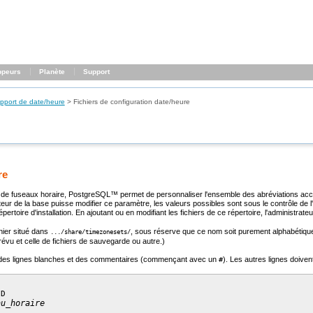
ppeurs
Planète
Support
pport de date/heure
>
Fichiers de configuration date/heure
re
 de fuseaux horaire,
PostgreSQL
™ permet de personnaliser l'ensemble des abréviations acc
ateur de la base puisse modifier ce paramètre, les valeurs possibles sont sous le contrôle de 
pertoire d'installation. En ajoutant ou en modifiant les fichiers de ce répertoire, l'administrate
hier situé dans
, sous réserve que ce nom soit purement alphabétique
.../share/timezonesets/
révu et celle de fichiers de sauvegarde ou autre.)
ir des lignes blanches et des commentaires (commençant avec un
). Les autres lignes doiven
#
au_horaire