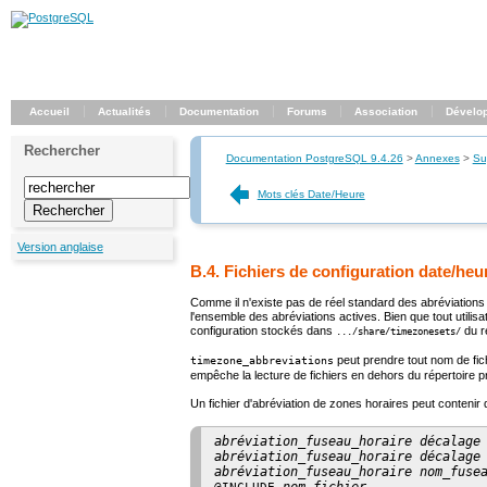
Accueil
Actualités
Documentation
Forums
Association
Dévelo
Rechercher
Documentation PostgreSQL 9.4.26
>
Annexes
>
Su
Mots clés Date/Heure
Version anglaise
B.4. Fichiers de configuration date/heu
Comme il n'existe pas de réel standard des abréviations
l'ensemble des abréviations actives. Bien que tout utilis
configuration stockés dans
du ré
.../share/timezonesets/
peut prendre tout nom de fic
timezone_abbreviations
empêche la lecture de fichiers en dehors du répertoire p
Un fichier d'abréviation de zones horaires peut conten
abréviation_fuseau_horaire
décalage
abréviation_fuseau_horaire
décalage
abréviation_fuseau_horaire
nom_fuse
nom_fichier