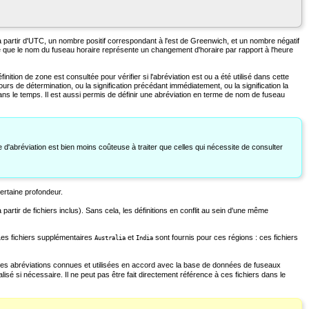
partir d'UTC, un nombre positif correspondant à l'est de Greenwich, et un nombre négatif
 que le nom du fuseau horaire représente un changement d'horaire par rapport à l'heure
tion de zone est consultée pour vérifier si l'abréviation est ou a été utilisé dans cette
 cours de détermination, ou la signification précédant immédiatement, ou la signification la
 dans le temps. Il est aussi permis de définir une abréviation en terme de nom de fuseau
e d'abréviation est bien moins coûteuse à traiter que celles qui nécessite de consulter
ertaine profondeur.
rtir de fichiers inclus). Sans cela, les définitions en conflit au sein d'une même
 Les fichiers supplémentaires
et
sont fournis pour ces régions : ces fichiers
Australia
India
r les abréviations connues et utilisées en accord avec la base de données de fuseaux
sé si nécessaire. Il ne peut pas être fait directement référence à ces fichiers dans le