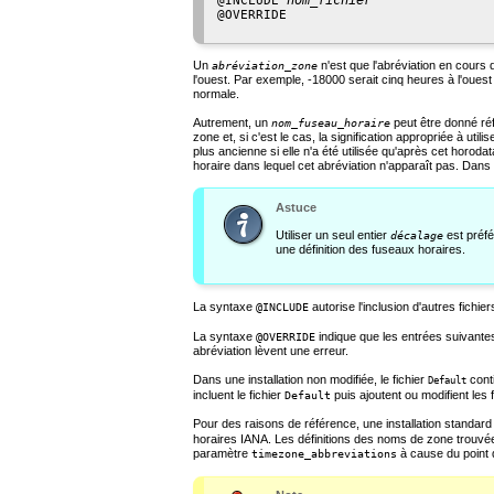
@INCLUDE 
@OVERRIDE

Un
n'est que l'abréviation en cours 
abréviation_zone
l'ouest. Par exemple, -18000 serait cinq heures à l'oues
normale.
Autrement, un
peut être donné réf
nom_fuseau_horaire
zone et, si c'est le cas, la signification appropriée à uti
plus ancienne si elle n'a été utilisée qu'après cet horod
horaire dans lequel cet abréviation n'apparaît pas. Dans c
Astuce
Utiliser un seul entier
est préfé
décalage
une définition des fuseaux horaires.
La syntaxe
autorise l'inclusion d'autres fichie
@INCLUDE
La syntaxe
indique que les entrées suivantes
@OVERRIDE
abréviation lèvent une erreur.
Dans une installation non modifiée, le fichier
conti
Default
incluent le fichier
puis ajoutent ou modifient les
Default
Pour des raisons de référence, une installation standard
horaires IANA. Les définitions des noms de zone trouvées 
paramètre
à cause du point 
timezone_abbreviations