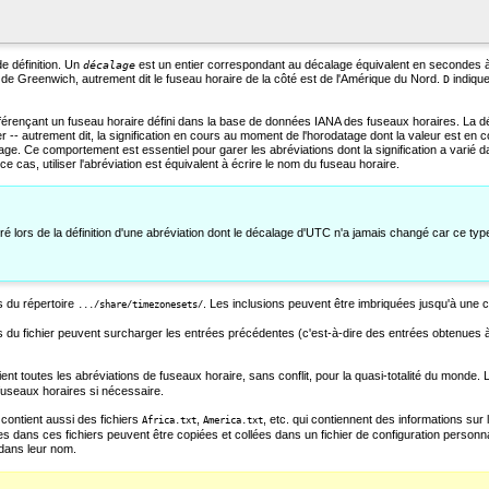
de définition. Un
est un entier correspondant au décalage équivalent en secondes à 
décalage
t de Greenwich, autrement dit le fuseau horaire de la côté est de l'Amérique du Nord.
indique
D
érençant un fuseau horaire défini dans la base de données IANA des fuseaux horaires. La défini
liser -- autrement dit, la signification en cours au moment de l'horodatage dont la valeur est en
atage. Ce comportement est essentiel pour garer les abréviations dont la signification a varié
e cas, utiliser l'abréviation est équivalent à écrire le nom du fuseau horaire.
ré lors de la définition d'une abréviation dont le décalage d'UTC n'a jamais changé car ce typ
rs du répertoire
. Les inclusions peuvent être imbriquées jusqu'à une c
.../share/timezonesets/
 du fichier peuvent surcharger les entrées précédentes (c'est-à-dire des entrées obtenues à pa
ent toutes les abréviations de fuseaux horaire, sans conflit, pour la quasi-totalité du monde.
 fuseaux horaires si nécessaire.
 contient aussi des fichiers
,
, etc. qui contiennent des informations su
Africa.txt
America.txt
dans ces fichiers peuvent être copiées et collées dans un fichier de configuration personnali
dans leur nom.