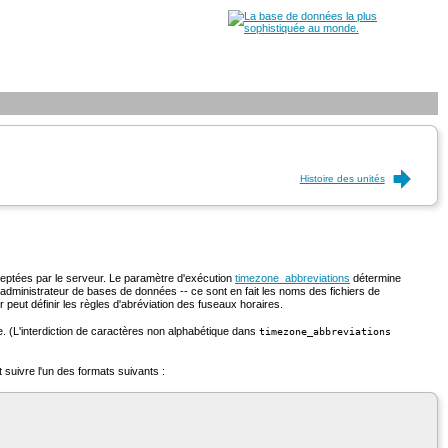
Histoire des unités
eptées par le serveur. Le paramètre d'exécution
timezone_abbreviations
détermine
l'administrateur de bases de données -- ce sont en fait les noms des fichiers de
ur peut définir les règles d'abréviation des fuseaux horaires.
. (L'interdiction de caractères non alphabétique dans
timezone_abbreviations
t suivre l'un des formats suivants :