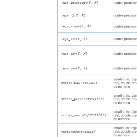
Y
X
regr_intercept(
,
)
double precisio
Y
X
double precisio
regr_r2(
,
)
Y
X
regr_slope(
,
)
double precisio
Y
X
double precisio
regr_sxx(
,
)
Y
X
double precisio
regr_sxy(
,
)
Y
X
double precisio
regr_syy(
,
)
smallint
,
int
,
bigi
expression
stddev(
)
real
,
double pre
ou
numeric
smallint
,
int
,
bigi
expression
stddev_pop(
)
real
,
double pre
ou
numeric
smallint
,
int
,
bigi
expression
stddev_samp(
)
real
,
double pre
ou
numeric
smallint
,
int
,
bigi
(
)
real
,
double pre
variance
expression
ou
numeric