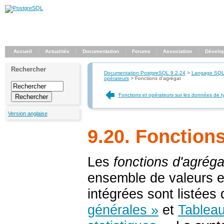
Accueil
Actualités
Documentation
Forums
Association
Dévelo
Rechercher
Documentation PostgreSQL 9.2.24
>
Langage SQ
opérateurs
>
Fonctions d'agrégat
Fonctions et opérateurs sur les données de 
Version anglaise
9.20. Fonction
Les
fonctions d'agréga
ensemble de valeurs e
intégrées sont listées
générales »
et
Tableau