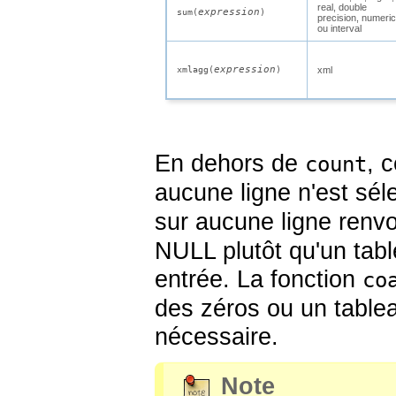
real
,
double
expression
sum(
)
precision
,
numeric
ou
interval
expression
xmlagg(
)
xml
En dehors de
, 
count
aucune ligne n'est sél
sur aucune ligne renv
NULL plutôt qu'un tabl
entrée. La fonction
co
des zéros ou un table
nécessaire.
Note