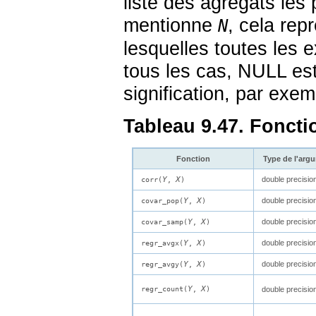
liste des agrégats les p
mentionne
, cela rep
N
lesquelles toutes les
tous les cas, NULL est
signification, par exem
Tableau 9.47. Foncti
Fonction
Type de l'arg
Y
X
double precisio
corr(
,
)
Y
X
double precisio
covar_pop(
,
)
Y
X
double precisio
covar_samp(
,
)
Y
X
double precisio
regr_avgx(
,
)
Y
X
double precisio
regr_avgy(
,
)
Y
X
regr_count(
,
)
double precisio