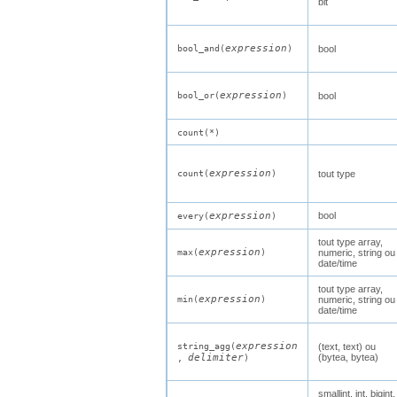
bit
expression
bool_and(
)
bool
expression
bool_or(
)
bool
count(*)
expression
count(
)
tout type
expression
bool
every(
)
tout type
array
,
expression
max(
)
numeric
,
string
ou
date
/
time
tout type
array
,
expression
min(
)
numeric
,
string
ou
date
/
time
expression
string_agg(
(
text
,
text
) ou
delimiter
(
bytea
,
bytea
)
,
)
smallint
,
int
,
bigint
,