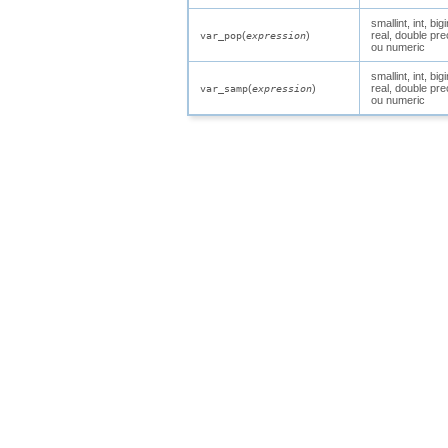
smallint
,
int
,
bigi
(
)
real
,
double pre
var_pop
expression
ou
numeric
smallint
,
int
,
bigi
(
)
real
,
double pre
var_samp
expression
ou
numeric