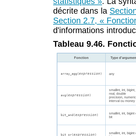
statistiques »
. La synt
décrite dans la
Section
Section 2.7, « Fonctio
d'informations introduc
Tableau 9.46. Foncti
Fonction
Type d'argumen
expression
array_agg(
)
any
smallint
,
int
,
bigint
,
real
,
double
expression
avg(
)
precision
,
numeric
interval
ou
money
smallint
,
int
,
bigint
expression
bit_and(
)
bit
smallint
,
int
,
bigint
expression
bit_or(
)