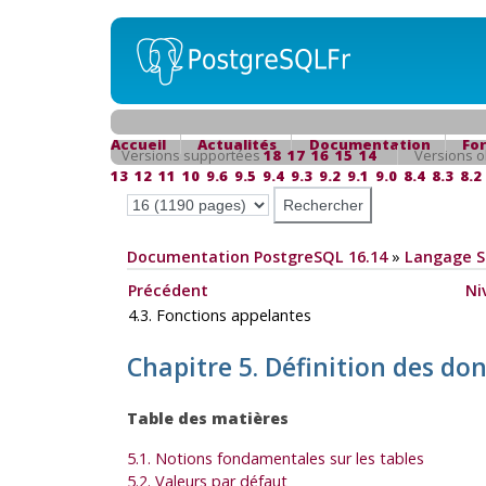
Accueil
Actualités
Documentation
Fo
Versions supportées
18
17
16
15
14
Versions o
13
12
11
10
9.6
9.5
9.4
9.3
9.2
9.1
9.0
8.4
8.3
8.2
Documentation PostgreSQL 16.14
»
Langage 
Précédent
Ni
4.3. Fonctions appelantes
Chapitre 5. Définition des do
Table des matières
5.1. Notions fondamentales sur les tables
5.2. Valeurs par défaut