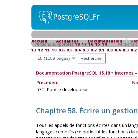
Accueil
Actualités
Documentation
Fo
Versions supportées
18
17
16
15
14
Versions o
13
12
11
10
9.6
9.5
9.4
9.3
9.2
9.1
9.0
8.4
8.3
8.2
Documentation PostgreSQL 15.18
»
Internes
Précédent
Ni
57.2. Pour le développeur
Chapitre 58. Écrire un gestio
Tous les appels de fonctions écrites dans un langa
langages compilés (ce qui inclut les fonctions dan