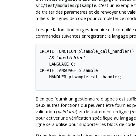
. C'est un exemple 
src/test/modules/plsample
de traiter des paramètres et de renvoyer une valeu
milliers de lignes de code pour compléter ce modè
Lorsque la fonction du gestionnaire est compilée
commandes suivantes enregistrent le langage proc
CREATE FUNCTION plsample_call_handler() 
    AS '
nomfichier
'

    LANGUAGE C;

CREATE LANGUAGE plsample

    HANDLER plsample_call_handler;

Bien que fournir un gestionnaire d'appels est suff
deux autres fonctions qui peuvent être fournies pou
validation (
validator
) et de traitement en ligne (
in
pour activer une vérification spécifique au langag
ligne sera utilisé pour supporter les blocs de c
Si une fonction de validation est fournie par un 