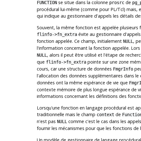
se situe dans la colonne
de
FUNCTION
prosrc
pg_
procédural lui-même (comme pour PL/Tcl) mais, en 
qui indique au gestionnaire d'appels les détails de
Souvent, la même fonction est appelée plusieurs f
évite au gestionnaire d'appels
flinfo->fn_extra
fonction appelée. Ce champ, initialement
, p
NULL
l'information concernant la fonction appelée. Lors
, alors il peut être utilisé et l'étape de rech
NULL
que
pointe sur une zone mémoir
flinfo->fn_extra
cours, car une structure de données
peu
FmgrInfo
l'allocation des données supplémentaires dans le
données ont la même espérance de vie que
Fmgr
contexte mémoire de plus longue espérance de vie
informations concernant les définitions des foncti
Lorsqu'une fonction en langage procédural est app
traditionnelle mais le champ
de
context
Functio
n'est pas
comme c'est le cas dans les appels
NULL
fournir les mécanismes pour que les fonctions de 
Un modèle de gestionnaire de langage procédural 