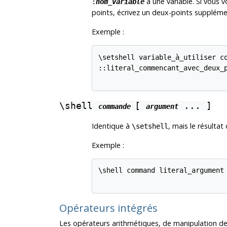
à une variable. Si vous v
:
nom_variable
points, écrivez un deux-points suppléme
Exemple :
\setshell variable_à_utiliser co
::literal_commencant_avec_deux_p
\shell
[
... ]
commande
argument
Identique à
, mais le résulta
\setshell
Exemple :
\shell command literal_argument 
Opérateurs intégrés
Les opérateurs arithmétiques, de manipulation de