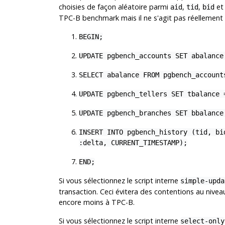
choisies de façon aléatoire parmi
,
,
e
aid
tid
bid
TPC-B benchmark mais il ne s'agit pas réellemen
BEGIN;
UPDATE pgbench_accounts SET abalance
SELECT abalance FROM pgbench_account
UPDATE pgbench_tellers SET tbalance 
UPDATE pgbench_branches SET bbalance
INSERT INTO pgbench_history (tid, bi
:delta, CURRENT_TIMESTAMP);
END;
Si vous sélectionnez le script interne
simple-upda
transaction. Ceci évitera des contentions au nivea
encore moins à TPC-B.
Si vous sélectionnez le script interne
select-only