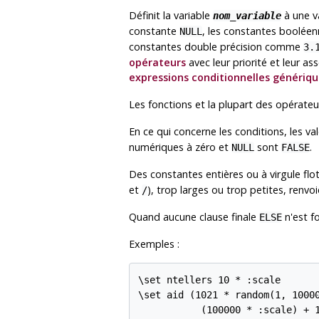
Définit la variable
à une v
nom_variable
constante
, les constantes boolée
NULL
constantes double précision comme
3.
opérateurs
avec leur priorité et leur as
expressions conditionnelles génériq
Les fonctions et la plupart des opérate
En ce qui concerne les conditions, les v
numériques à zéro et
sont
.
NULL
FALSE
Des constantes entières ou à virgule flo
et
), trop larges ou trop petites, renv
/
Quand aucune clause finale
n'est f
ELSE
Exemples :
\set ntellers 10 * :scale

\set aid (1021 * random(1, 10000
           (100000 * :scale) + 1