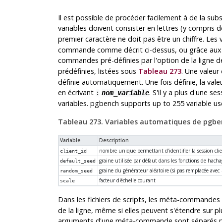
Il est possible de procéder facilement à de la subs
variables doivent consister en lettres (y compris d
premier caractère ne doit pas être un chiffre. Les 
commande comme décrit ci-dessus, ou grâce aux 
commandes pré-définies par l'option de la lign
prédéfinies, listées sous
Tableau 273
. Une valeur 
définie automatiquement. Une fois définie, la val
en écrivant
. S'il y a plus d'une 
:
nom_variable
variables.
pgbench
supports up to 255 variable us
Tableau 273. Variables automatiques de pgb
Variable
Description
nombre unique permettant d'identifier la session cli
client_id
graine utilisée par défaut dans les fonctions de hach
default_seed
graine du générateur aléatoire (si pas remplacée avec
random_seed
facteur d'échelle courant
scale
Dans les fichiers de scripts, les méta-commandes
de la ligne, même si elles peuvent s'étendre sur plu
arguments d'une méta-commande sont séparés pa