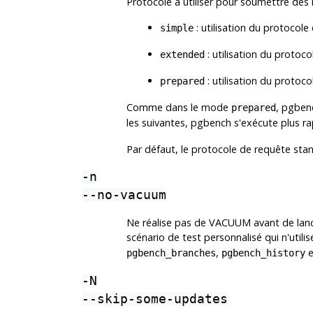
Protocole à utiliser pour soumettre des 
: utilisation du protocol
simple
: utilisation du protoc
extended
: utilisation du protoc
prepared
Comme dans le mode
,
pgben
prepared
les suivantes,
pgbench
s'exécute plus r
Par défaut, le protocole de requête stand
-n
--no-vacuum
Ne réalise pas de VACUUM avant de lance
scénario de test personnalisé qui n'utili
,
e
pgbench_branches
pgbench_history
-N
--skip-some-updates