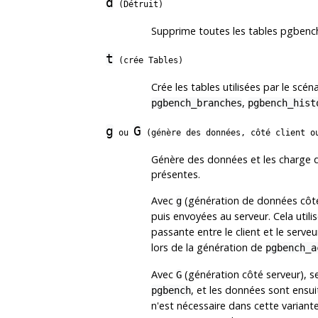
d
(Détruit)
Supprime toutes les tables
pgbenc
t
(crée Tables)
Crée les tables utilisées par le scén
,
pgbench_branches
pgbench_hist
g
G
ou
(génère des données, côté client o
Génère des données et les charge d
présentes.
Avec
(génération de données côté 
g
puis envoyées au serveur. Cela ut
passante entre le client et le serve
lors de la génération de
pgbench_a
Avec
(génération côté serveur), s
G
, et les données sont ensui
pgbench
n'est nécessaire dans cette variante