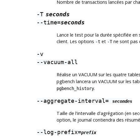
Nombre de transactions lancées par chaqu
-T
seconds
--time=
seconds
Lance le test pour la durée spécifiée e
client. Les options
et
ne sont pas 
-t
-T
-v
--vacuum-all
Réalise un VACUUM sur les quatre tables 
pgbench
lancera un VACUUM sur les tab
.
pgbench_history
--aggregate-interval=
secondes
Taille de l'intervalle d'agrégation (en se
option, le journal contiendra des résumé
--log-prefix=
prefix