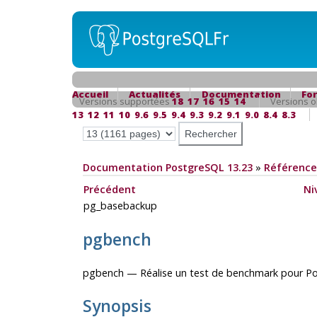
Accueil
Actualités
Documentation
Fo
Versions supportées
18
17
16
15
14
Versions o
13
12
11
10
9.6
9.5
9.4
9.3
9.2
9.1
9.0
8.4
8.3
Documentation PostgreSQL 13.23
»
Référence
Précédent
Ni
pg_basebackup
pgbench
pgbench — Réalise un test de benchmark pour
Po
Synopsis