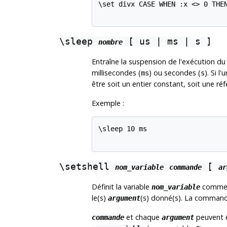
\set divx CASE WHEN :x <> 0 THEN
\sleep
[ us | ms | s ]
nombre
Entraîne la suspension de l'exécution du
millisecondes (
) ou secondes (
). Si l
ms
s
être soit un entier constant, soit une ré
Exemple :
\sleep 10 ms

\setshell
[
nom_variable
commande
ar
Définit la variable
comme 
nom_variable
le(s)
(s) donné(s). La commande
argument
et chaque
peuvent ê
commande
argument