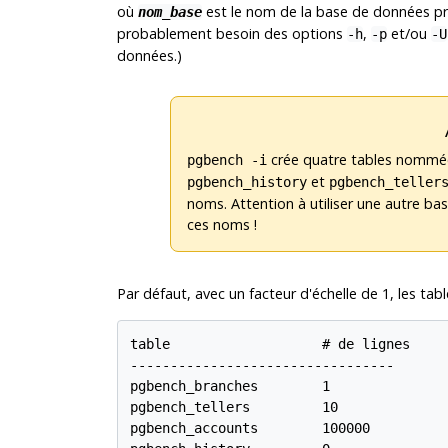
où
est le nom de la base de données pré-
nom_base
probablement besoin des options
,
et/ou
-h
-p
-U
données.)
crée quatre tables nomm
pgbench -i
et
pgbench_history
pgbench_teller
noms. Attention à utiliser une autre ba
ces noms !
Par défaut, avec un facteur d'échelle de 1, les tab
table                   # de lignes

---------------------------------

pgbench_branches        1

pgbench_tellers         10

pgbench_accounts        100000
