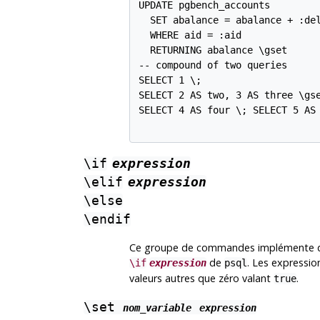
UPDATE pgbench_accounts

  SET abalance = abalance + :del
  WHERE aid = :aid

  RETURNING abalance \gset

-- compound of two queries

SELECT 1 \;

SELECT 2 AS two, 3 AS three \gse
SELECT 4 AS four \; SELECT 5 AS 
\if
expression
\elif
expression
\else
\endif
Ce groupe de commandes implémente des 
de
. Les expressio
\if
expression
psql
valeurs autres que zéro valant
.
true
\set
nom_variable
expression