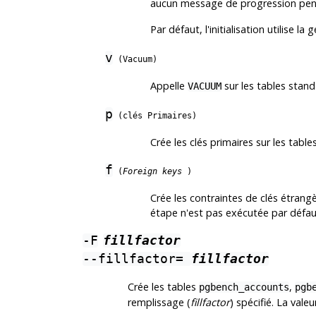
aucun message de progression pen
Par défaut, l'initialisation utilise l
v
(Vacuum)
Appelle
sur les tables stand
VACUUM
p
(clés Primaires)
Crée les clés primaires sur les table
f
(
Foreign keys
)
Crée les contraintes de clés étrang
étape n'est pas exécutée par défau
-F
fillfactor
--fillfactor=
fillfactor
Crée les tables
,
pgbench_accounts
pgb
remplissage (
fillfactor
) spécifié. La vale