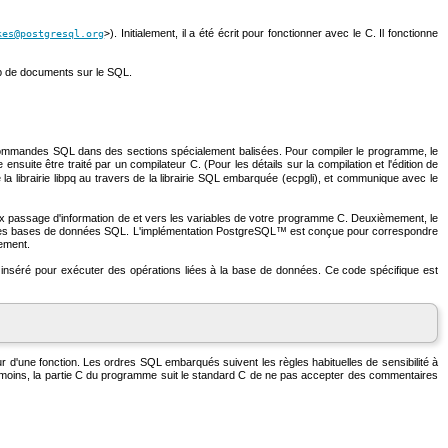
). Initialement, il a été écrit pour fonctionner avec le
C
. Il fonctionne
kes@postgresql.org
>
p de documents sur le SQL.
mmandes SQL dans des sections spécialement balisées. Pour compiler le programme, le
sse ensuite être traité par un compilateur C. (Pour les détails sur la compilation et l'édition de
la librairie libpq au travers de la librairie SQL embarquée (ecpgli), et communique avec le
ux passage d'information de et vers les variables de votre programme
C
. Deuxièmement, le
res bases de données
SQL
. L'implémentation
PostgreSQL
™ est conçue pour correspondre
ement.
séré pour exécuter des opérations liées à la base de données. Ce code spécifique est
ur d'une fonction. Les ordres
SQL
embarqués suivent les règles habituelles de sensibilité à
nmoins, la partie C du programme suit le standard C de ne pas accepter des commentaires