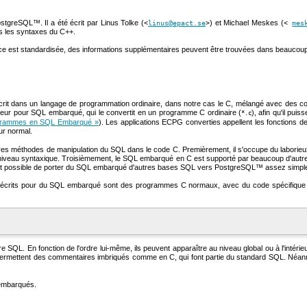
stgreSQL
™. Il a été écrit par Linus Tolke (
) et Michael Meskes (
<
linus@epact.se
>
<
mes
es les syntaxes du
C++
.
ce est standardisée, des informations supplémentaires peuvent être trouvées dans beaucou
 dans un langage de programmation ordinaire, dans notre cas le C, mélangé avec des co
eur pour SQL embarqué, qui le convertit en un programme C ordinaire (
), afin qu'il pui
*.c
rogrammes en SQL Embarqué »
). Les applications ECPG converties appellent les fonctions de 
ur normal.
res méthodes de manipulation du
SQL
dans le code C. Premièrement, il s'occupe du laborie
niveau syntaxique. Troisièmement, le
SQL
embarqué en C est supporté par beaucoup d'aut
nt possible de porter du
SQL
embarqué d'autres bases SQL vers
PostgreSQL
™ assez simpl
écrits pour du
SQL
embarqué sont des programmes C normaux, avec du code spécifique in
 SQL. En fonction de l'ordre lui-même, ils peuvent apparaître au niveau global ou à l'intérie
ls permettent des commentaires imbriqués comme en C, qui font partie du standard SQL. Néa
 embarqués.