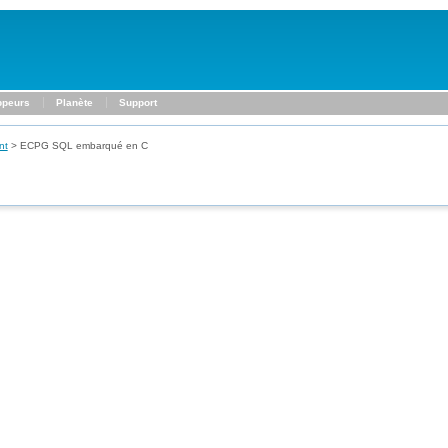
ppeurs
Planète
Support
nt
>
ECPG
SQL
embarqué en C