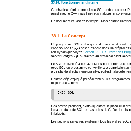
33.16. Fonctionnement Interne
Ce chapitre décrit le module de
SQL
embarqué pour
Po
aussi avec le
C++
, mais il ne reconnait pas encore tout
Ce document est assez incomplet. Mais comme l'interfa
33.1. Le Concept
Un programme SQL embarqué est composé de code écrit
code source (
) passe d'abord dans un préprocess
*.pgc
lien dynamique voyez
Section 33.10, « Traiter des P
server PostgreSQL au travers du protocole client-serve
Le
SQL
embarqué a des avantages par rapport aux aut
code SQL du programme est vérifié à la compilation au 
à ce standard autant que possible, et il est habituelleme
Comme déjà expliqué précédemment, les programmes 
toujours de la forme:
EXEC SQL ...;

Ces ordres prennent, syntaxiquement, la place d'un ordre
la casse du code
SQL
, et pas celles du C. De plus, i
imbriqués.
Les sections suivantes expliquent tous les ordres SQL