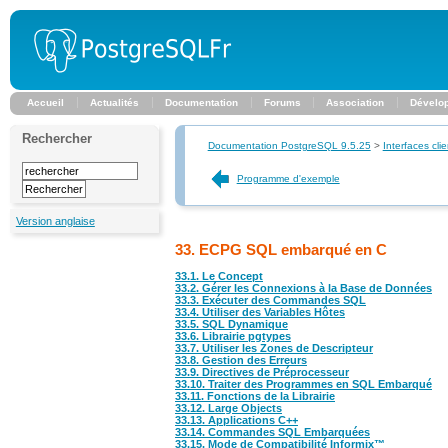
Accueil
Actualités
Documentation
Forums
Association
Dévelo
Rechercher
Documentation PostgreSQL 9.5.25
>
Interfaces clie
Programme d'exemple
Version anglaise
33. ECPG SQL embarqué en C
33.1. Le Concept
33.2. Gérer les Connexions à la Base de Données
33.3. Exécuter des Commandes SQL
33.4. Utiliser des Variables Hôtes
33.5. SQL Dynamique
33.6. Librairie pgtypes
33.7. Utiliser les Zones de Descripteur
33.8. Gestion des Erreurs
33.9. Directives de Préprocesseur
33.10. Traiter des Programmes en SQL Embarqué
33.11. Fonctions de la Librairie
33.12. Large Objects
33.13. Applications
C++
33.14. Commandes SQL Embarquées
33.15. Mode de Compatibilité
Informix
™