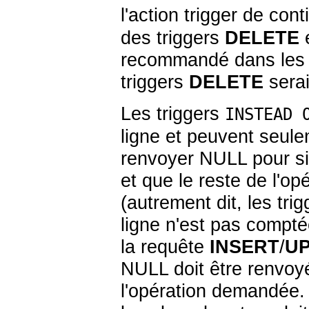
l'action trigger de co
des triggers
DELETE
e
recommandé dans les c
triggers
DELETE
serai
Les triggers
INSTEAD 
ligne et peuvent seule
renvoyer NULL pour sig
et que le reste de l'op
(autrement dit, les tri
ligne n'est pas compté
la requête
INSERT
/
U
NULL doit être renvoyée
l'opération demandée.