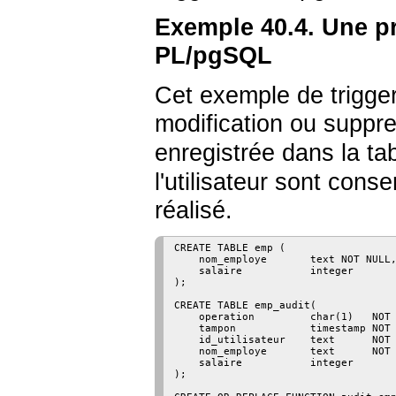
Exemple 40.4. Une pr
PL/pgSQL
Cet exemple de trigger
modification ou suppre
enregistrée dans la ta
l'utilisateur sont cons
réalisé.
CREATE TABLE emp (

    nom_employe       text NOT NULL,
    salaire           integer

);

CREATE TABLE emp_audit(

    operation         char(1)   NOT 
    tampon            timestamp NOT 
    id_utilisateur    text      NOT 
    nom_employe       text      NOT 
    salaire           integer

);
