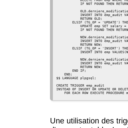
            DELETE FROM emp WHERE no
            IF NOT FOUND THEN RETURN
            OLD.derniere_modificatio
            INSERT INTO emp_audit VA
            RETURN OLD;

        ELSIF (TG_OP = 'UPDATE') THE
            UPDATE emp SET salary = 
            IF NOT FOUND THEN RETURN
            NEW.derniere_modificatio
            INSERT INTO emp_audit VA
            RETURN NEW;

        ELSIF (TG_OP = 'INSERT') THE
            INSERT INTO emp VALUES(N
            NEW.derniere_modificatio
            INSERT INTO emp_audit VA
            RETURN NEW;

        END IF;

    END;

$$ LANGUAGE plpgsql;

CREATE TRIGGER emp_audit

INSTEAD OF INSERT OR UPDATE OR DELET
    FOR EACH ROW EXECUTE PROCEDURE m
Une utilisation des tr