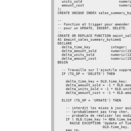
  units_sold                  numeri
  amount_cost                 numeri
);

CREATE UNIQUE INDEX sales_summary_by
--

-- Fonction et trigger pour amender 
-- pour un UPDATE, INSERT, DELETE.

--

CREATE OR REPLACE FUNCTION maint_sal
AS $maint_sales_summary_bytime$

DECLARE

  delta_time_key          integer;

  delta_amount_sold       numeric(15
  delta_units_sold        numeric(12
  delta_amount_cost       numeric(15
BEGIN

  -- Travaille sur l'ajout/la suppre
  IF (TG_OP = 'DELETE') THEN

    delta_time_key = OLD.time_key;

    delta_amount_sold = -1 * OLD.amo
    delta_units_sold = -1 * OLD.unit
    delta_amount_cost = -1 * OLD.amo
  ELSIF (TG_OP = 'UPDATE') THEN

    -- interdit les mises à jour qui
    -- (probablement pas trop cher, 
    -- probable de réaliser les modi
    IF ( OLD.time_key != NEW.time_ke
      RAISE EXCEPTION 'Update of tim
                      OLD.time_key, 
    END IF;
