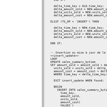
    delta_time_key = OLD.time_key;

    delta_amount_sold = NEW.amount_s
    delta_units_sold = NEW.units_sol
    delta_amount_cost = NEW.amount_c
  ELSIF (TG_OP = 'INSERT') THEN

    delta_time_key = NEW.time_key;

    delta_amount_sold = NEW.amount_s
    delta_units_sold = NEW.units_sol
    delta_amount_cost = NEW.amount_c
  END IF;

  -- Insertion ou mise à jour de la 
  <<insert_update>>

  LOOP

  UPDATE sales_summary_bytime

  SET amount_sold = amount_sold + de
    units_sold = units_sold + delta_
    amount_cost = amount_cost + delt
    WHERE time_key = delta_time_key;
    EXIT insert_update WHEN found;

    BEGIN

      INSERT INTO sales_summary_byti
        time_key,

        amount_sold,

        units_sold,

        amount_cost)

        VALUES (
