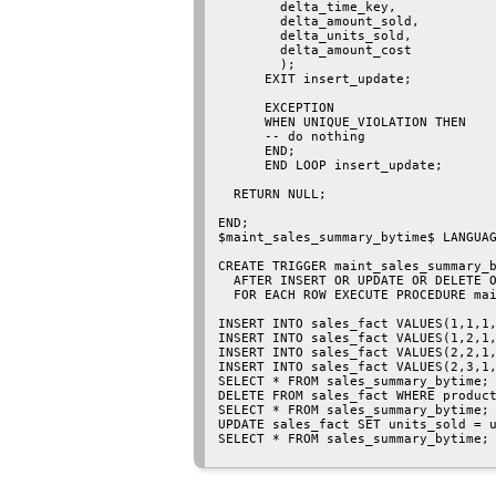
        delta_time_key,

        delta_amount_sold,

        delta_units_sold,

        delta_amount_cost

        );

      EXIT insert_update;

      EXCEPTION

      WHEN UNIQUE_VIOLATION THEN

      -- do nothing

      END;

      END LOOP insert_update;

  RETURN NULL;

END;

$maint_sales_summary_bytime$ LANGUAG
CREATE TRIGGER maint_sales_summary_b
  AFTER INSERT OR UPDATE OR DELETE O
  FOR EACH ROW EXECUTE PROCEDURE mai
INSERT INTO sales_fact VALUES(1,1,1,
INSERT INTO sales_fact VALUES(1,2,1,
INSERT INTO sales_fact VALUES(2,2,1,
INSERT INTO sales_fact VALUES(2,3,1,
SELECT * FROM sales_summary_bytime;

DELETE FROM sales_fact WHERE product
SELECT * FROM sales_summary_bytime;

UPDATE sales_fact SET units_sold = u
SELECT * FROM sales_summary_bytime;
