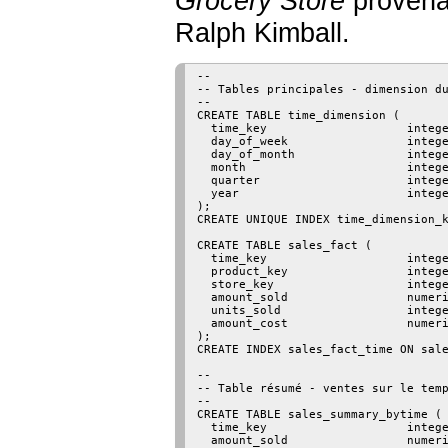
Grocery Store
provena
Ralph Kimball.
--

-- Tables principales - dimension du
--

CREATE TABLE time_dimension (

  time_key                    intege
  day_of_week                 intege
  day_of_month                intege
  month                       intege
  quarter                     intege
  year                        intege
);

CREATE UNIQUE INDEX time_dimension_k
CREATE TABLE sales_fact (

  time_key                    intege
  product_key                 intege
  store_key                   intege
  amount_sold                 numeri
  units_sold                  intege
  amount_cost                 numeri
);

CREATE INDEX sales_fact_time ON sale
--

-- Table résumé - ventes sur le temp
--

CREATE TABLE sales_summary_bytime (

  time_key                    intege
  amount_sold                 numeri