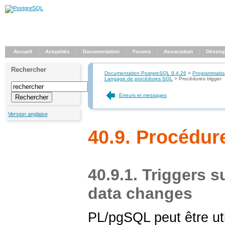
Accueil
Actualités
Documentation
Forums
Association
Dévelo
Rechercher
Documentation PostgreSQL 9.4.26
>
Programmatio
Langage de procédures
SQL
>
Procédures trigger
Erreurs et messages
Version anglaise
40.9. Procédure
40.9.1. Triggers 
data changes
PL/pgSQL
peut être ut