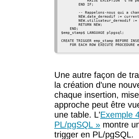
            RAISE EXCEPTION '% ne pe
        END IF;

        -- Rappelons-nous qui a chan
        NEW.date_dermodif := current
        NEW.utilisateur_dermodif := 
        RETURN NEW;

    END;

$emp_stamp$ LANGUAGE plpgsql;

CREATE TRIGGER emp_stamp BEFORE INSE
    FOR EACH ROW EXECUTE PROCEDURE e
Une autre façon de tra
la création d'une nouve
chaque insertion, mise
approche peut être vu
une table. L'
Exemple 40
PL/pgSQL
»
montre un
trigger en
PL/pgSQL
.