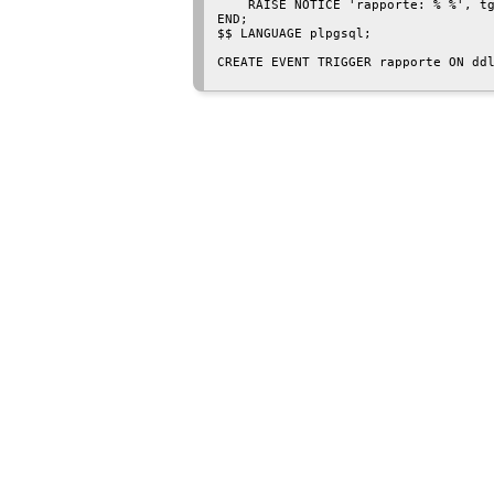
    RAISE NOTICE 'rapporte: % %', tg
END;

$$ LANGUAGE plpgsql;

CREATE EVENT TRIGGER rapporte ON ddl