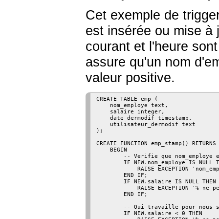
Cet exemple de trigge
est insérée ou mise à j
courant et l'heure sont
assure qu'un nom d'em
valeur positive.
CREATE TABLE emp (

    nom_employe text,

    salaire integer,

    date_dermodif timestamp,

    utilisateur_dermodif text

);

CREATE FUNCTION emp_stamp() RETURNS 
    BEGIN

        -- Verifie que nom_employe e
        IF NEW.nom_employe IS NULL T
            RAISE EXCEPTION 'nom_emp
        END IF;

        IF NEW.salaire IS NULL THEN

            RAISE EXCEPTION '% ne pe
        END IF;

        -- Qui travaille pour nous s
        IF NEW.salaire < 0 THEN
