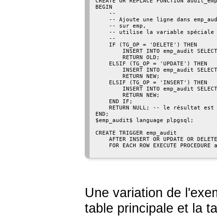
CREATE OR REPLACE FUNCTION audit_emp
BEGIN

    --

    -- Ajoute une ligne dans emp_aud
    -- sur emp,

    -- utilise la variable spéciale 
    --

    IF (TG_OP = 'DELETE') THEN

        INSERT INTO emp_audit SELECT
        RETURN OLD;

    ELSIF (TG_OP = 'UPDATE') THEN

        INSERT INTO emp_audit SELECT
        RETURN NEW;

    ELSIF (TG_OP = 'INSERT') THEN

        INSERT INTO emp_audit SELECT
        RETURN NEW;

    END IF;

    RETURN NULL; -- le résultat est 
END;

$emp_audit$ language plpgsql;

CREATE TRIGGER emp_audit

    AFTER INSERT OR UPDATE OR DELETE
    FOR EACH ROW EXECUTE PROCEDURE a
Une variation de l'exe
table principale et la 