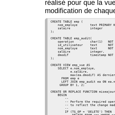
réalisé pour que la vue
modification de chaque
CREATE TABLE emp (

    nom_employe       text PRIMARY K
    salaire           integer

);

CREATE TABLE emp_audit(

    operation         char(1)   NOT 
    id_utilisateur    text      NOT 
    nom_employe       text      NOT 
    salaire           integer,

    dmodif            timestamp NOT 
);

CREATE VIEW emp_vue AS

    SELECT e.nom_employe,

           e.salaire,

           max(ea.dmodif) AS dernier
      FROM emp e

      LEFT JOIN emp_audit ea ON ea.n
     GROUP BY 1, 2;

CREATE OR REPLACE FUNCTION miseajour
    BEGIN

        --

        -- Perform the required oper
        -- to reflect the change mad
        --

        IF (TG_OP = 'DELETE') THEN
