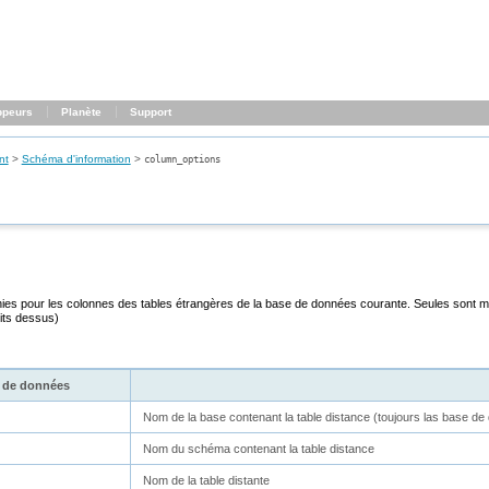
ppeurs
Planète
Support
nt
>
Schéma d'information
>
column_options
inies pour les colonnes des tables étrangères de la base de données courante. Seules sont mont
oits dessus)
 de données
Nom de la base contenant la table distance (toujours las base d
Nom du schéma contenant la table distance
Nom de la table distante