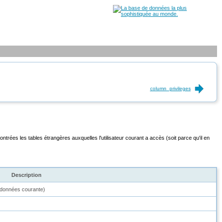
column_privileges
rées les tables étrangères auxquelles l'utilisateur courant a accès (soit parce qu'il en
Description
e données courante)