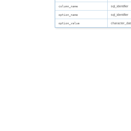
sql_identifier
column_name
sql_identifier
option_name
character_dat
option_value