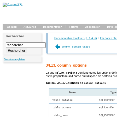
Accueil
Actualités
Documentation
Forums
Association
Dévelo
Rechercher
Documentation PostgreSQL 9.4.26
>
Interfaces clie
column_domain_usage
Version anglaise
34.13. column_options
La vue
contient toutes les options déf
column_options
est le propriétaire soit parce qu'il dispose de certains dr
Tableau 34.11. Colonnes de
column_options
Nom
Type
sql_identifier
table_catalog
sql_identifier
table_schema
sql_identifier
table_name