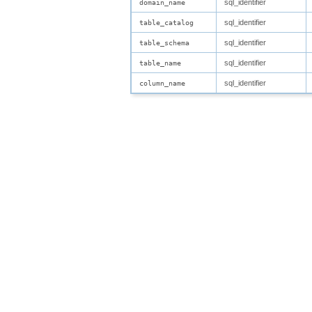
sql_identifier
domain_name
sql_identifier
table_catalog
sql_identifier
table_schema
sql_identifier
table_name
sql_identifier
column_name