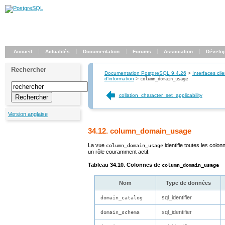
Accueil
Actualités
Documentation
Forums
Association
Dévelo
Rechercher
Documentation PostgreSQL 9.4.26
>
Interfaces clie
d'information
>
column_domain_usage
collation_character_set_applicability
Version anglaise
34.12. column_domain_usage
La vue
identifie toutes les colo
column_domain_usage
un rôle couramment actif.
Tableau 34.10. Colonnes de
column_domain_usage
Nom
Type de données
sql_identifier
domain_catalog
sql_identifier
domain_schema