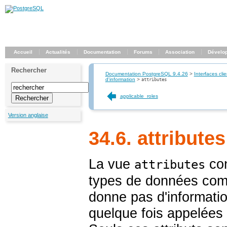
Accueil
Actualités
Documentation
Forums
Association
Dévelo
Rechercher
Documentation PostgreSQL 9.4.26
>
Interfaces clie
d'information
>
attributes
applicable_roles
Version anglaise
34.6. attributes
La vue
con
attributes
types de données comp
donne pas d'informatio
quelque fois appelées 