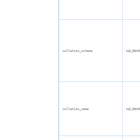
sql_identi
collation_schema
sql_identi
collation_name