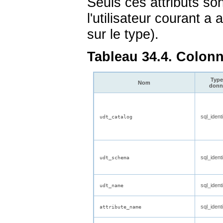
Seuls ces attributs so
l'utilisateur courant a 
sur le type).
Tableau 34.4. Colon
Type
Nom
donn
sql_identi
udt_catalog
sql_identi
udt_schema
sql_identi
udt_name
sql_identi
attribute_name