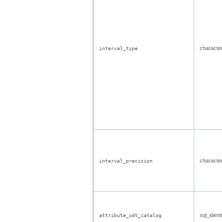
characte
interval_type
characte
interval_precision
sql_identi
attribute_udt_catalog