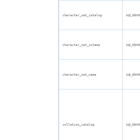
sql_identi
character_set_catalog
sql_identi
character_set_schema
sql_identi
character_set_name
sql_identi
collation_catalog