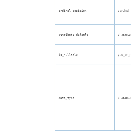
cardinal
ordinal_position
characte
attribute_default
yes_or_
is_nullable
characte
data_type