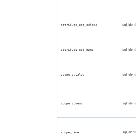
sql_identi
attribute_udt_schema
sql_identi
attribute_udt_name
sql_identi
scope_catalog
sql_identi
scope_schema
sql_identi
scope_name