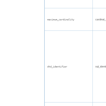
cardinal
maximum_cardinality
sql_identi
dtd_identifier