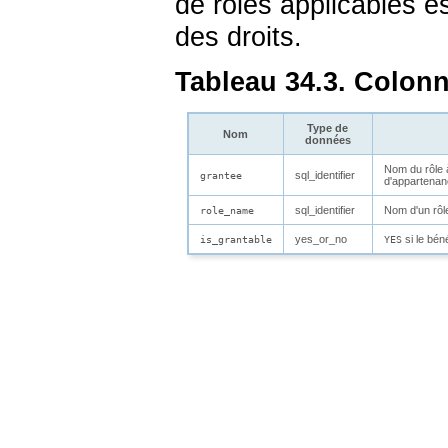
de rôles applicables es
des droits.
Tableau 34.3. Colon
Type de
Nom
données
Nom du rôle à
sql_identifier
grantee
d'appartenan
sql_identifier
Nom d'un rôl
role_name
yes_or_no
si le béné
is_grantable
YES