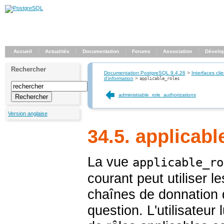
Accueil
Actualités
Documentation
Forums
Association
Dévelo
Rechercher
Documentation PostgreSQL 9.4.26
>
Interfaces clie
d'information
>
applicable_roles
administrable_role_authorizations
Version anglaise
34.5. applicabl
La vue
applicable_ro
courant peut utiliser le
chaînes de donnation de
question. L'utilisateur