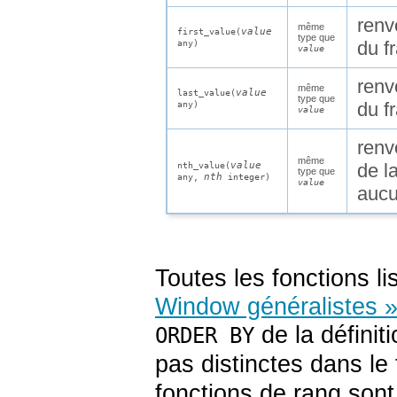
renv
même
value
first_value(
type que
du f
any
)
value
renv
même
value
last_value(
type que
du f
any
)
value
renv
même
value
de l
nth_value(
type que
nth
any
,
integer
)
value
aucu
Toutes les fonctions l
Window généralistes 
de la définit
ORDER BY
pas distinctes dans le 
fonctions de rang sont