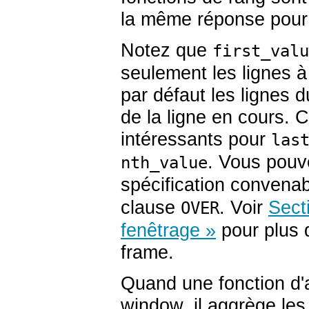
la même réponse pour t
Notez que
first_valu
seulement les lignes à 
par défaut les lignes d
de la ligne en cours. 
intéressants pour
las
. Vous pouve
nth_value
spécification convena
clause
. Voir
Sect
OVER
fenêtrage »
pour plus d
frame.
Quand une fonction d'
window, il aggrège les