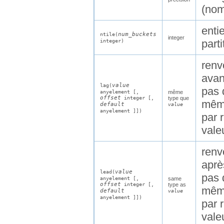
(nom
entie
num_buckets
ntile(
integer
part
integer
)
renv
avant
value
lag(
pas 
anyelement
[,
même
offset
integer
[,
type que
mêm
default
value
anyelement
]])
par 
vale
renv
après
value
lead(
pas 
anyelement
[,
same
offset
integer
[,
type as
mêm
default
value
anyelement
]])
par 
vale