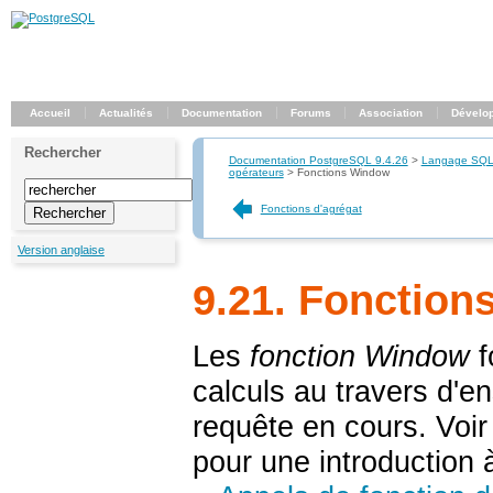
Accueil
Actualités
Documentation
Forums
Association
Dévelo
Rechercher
Documentation PostgreSQL 9.4.26
>
Langage SQ
opérateurs
>
Fonctions Window
Fonctions d'agrégat
Version anglaise
9.21. Fonctio
Les
fonction Window
f
calculs au travers d'en
requête en cours. Voi
pour une introduction à