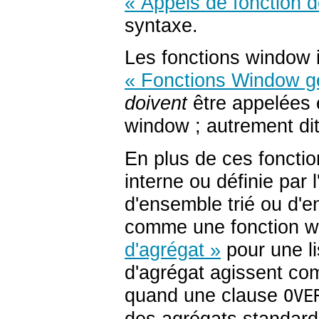
« Appels de fonction d
syntaxe.
Les fonctions window 
« Fonctions Window gé
doivent
être appelées e
window ; autrement di
En plus de ces fonctio
interne ou définie par 
d'ensemble trié ou d'e
comme une fonction w
d'agrégat »
pour une li
d'agrégat agissent c
quand une clause
OVE