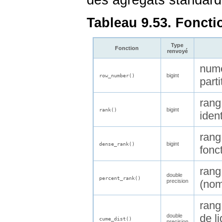
des agrégats standard
Tableau 9.53. Fonct
Type
Fonction
renvoyé
numé
bigint
row_number()
part
rang
bigint
rank()
iden
rang
bigint
dense_rank()
fonc
rang 
double
percent_rank()
precision
(nom
rang
de l
double
cume_dist()
precision