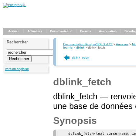
Accueil
Actualités
Documentation
Forums
Association
Dévelo
Rechercher
Documentation PostgreSQL 9.4.26
>
Annexes
>
Mo
fournis
>
dblink
>
dblink_fetch
dblink_open
Version anglaise
dblink_fetch
dblink_fetch — renvoie
une base de données 
Synopsis
    dblink_fetch(text cursorname, in