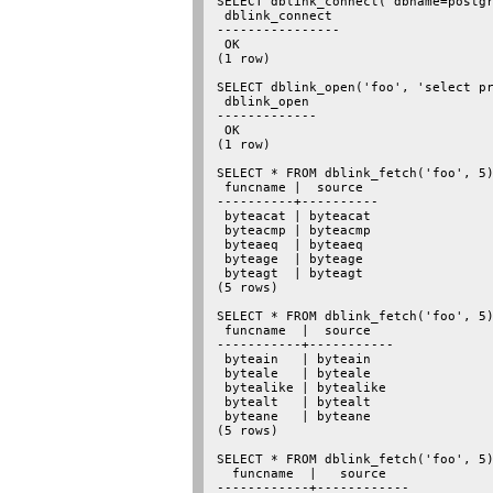
SELECT dblink_connect('dbname=postgr
 dblink_connect

----------------

 OK

(1 row)

SELECT dblink_open('foo', 'select pr
 dblink_open

-------------

 OK

(1 row)

SELECT * FROM dblink_fetch('foo', 5)
 funcname |  source

----------+----------

 byteacat | byteacat

 byteacmp | byteacmp

 byteaeq  | byteaeq

 byteage  | byteage

 byteagt  | byteagt

(5 rows)

SELECT * FROM dblink_fetch('foo', 5)
 funcname  |  source

-----------+-----------

 byteain   | byteain

 byteale   | byteale

 bytealike | bytealike

 bytealt   | bytealt

 byteane   | byteane

(5 rows)

SELECT * FROM dblink_fetch('foo', 5)
  funcname  |   source

------------+------------
