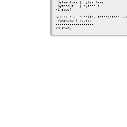
 byteanlike | byteanlike

 byteaout   | byteaout

(2 rows)

SELECT * FROM dblink_fetch('foo', 5)
 funcname | source

----------+--------

(0 rows)
