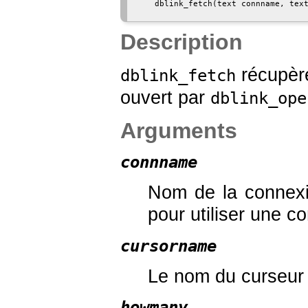
    dblink_fetch(text connname, text
Description
récupère
dblink_fetch
ouvert par
dblink_ope
Arguments
connname
Nom de la connexio
pour utiliser une 
cursorname
Le nom du curseur à
howmany