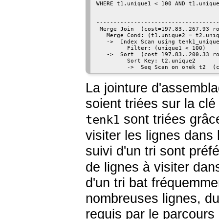
WHERE t1.unique1 < 100 AND t1.unique
                                    
------------------------------------
 Merge Join  (cost=197.83..267.93 ro
   Merge Cond: (t1.unique2 = t2.uniq
   ->  Index Scan using tenk1_unique
         Filter: (unique1 < 100)

   ->  Sort  (cost=197.83..200.33 ro
         Sort Key: t2.unique2

La jointure d'assembl
soient triées sur la cl
sont triées grâce
tenk1
visiter les lignes dans
suivi d'un tri sont pré
de lignes à visiter dan
d'un tri bat fréquemme
nombreuses lignes, du
requis par le parcours 