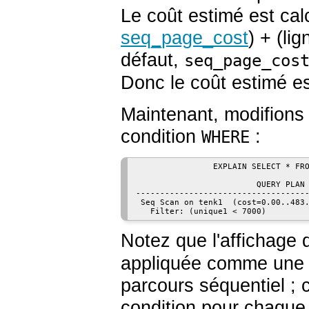
Le coût estimé est ca
seq_page_cost
) + (li
défaut,
seq_page_cos
Donc le coût estimé es
Maintenant, modifions 
condition
:
WHERE
                EXPLAIN SELECT * FRO
                         QUERY PLAN

------------------------------------
 Seq Scan on tenk1  (cost=0.00..483.
   Filter: (unique1 < 7000)
Notez que l'affichage d
appliquée comme une 
parcours séquentiel ; c
condition pour chaque 