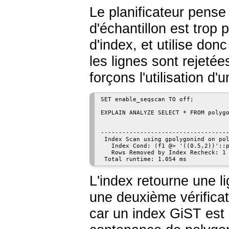
Le planificateur pense
d'échantillon est trop
d'index, et utilise don
les lignes sont rejetées
forçons l'utilisation d
SET enable_seqscan TO off;

EXPLAIN ANALYZE SELECT * FROM polygo
                                    
------------------------------------
 Index Scan using gpolygonind on pol
   Index Cond: (f1 @> '((0.5,2))'::p
   Rows Removed by Index Recheck: 1

L'index retourne une li
une deuxième vérificati
car un index GiST est