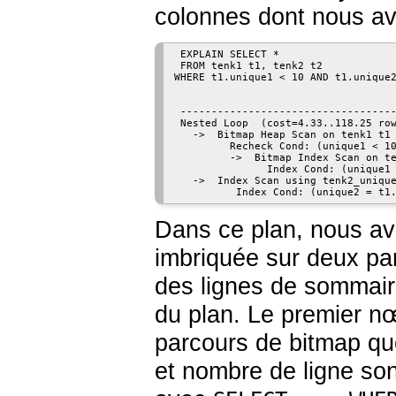
colonnes dont nous av
 EXPLAIN SELECT *

 FROM tenk1 t1, tenk2 t2

WHERE t1.unique1 < 10 AND t1.unique2
                                    
 -----------------------------------
 Nested Loop  (cost=4.33..118.25 row
   ->  Bitmap Heap Scan on tenk1 t1 
         Recheck Cond: (unique1 < 10
         ->  Bitmap Index Scan on te
               Index Cond: (unique1 
   ->  Index Scan using tenk2_unique
Dans ce plan, nous av
imbriquée sur deux par
des lignes de sommaire
du plan. Le premier 
parcours de bitmap qu
et nombre de ligne so