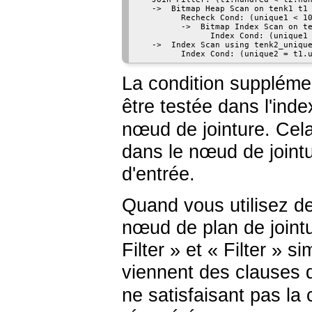
   ->  Bitmap Heap Scan on tenk1 t1 
         Recheck Cond: (unique1 < 10
         ->  Bitmap Index Scan on te
               Index Cond: (unique1 
   ->  Index Scan using tenk2_unique
La condition suppléme
être testée dans l'ind
nœud de jointure. Cela
dans le nœud de joint
d'entrée.
Quand vous utilisez de
nœud de plan de jointu
Filter
»
et
«
Filter
»
sim
viennent des clauses 
ne satisfaisant pas la 