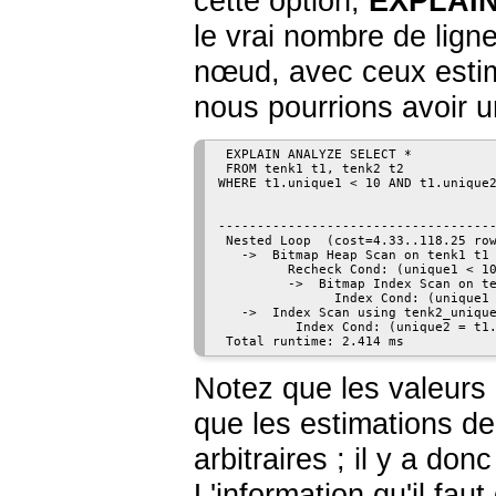
cette option,
EXPLAI
le vrai nombre de lig
nœud, avec ceux esti
nous pourrions avoir un
 EXPLAIN ANALYZE SELECT *

 FROM tenk1 t1, tenk2 t2

WHERE t1.unique1 < 10 AND t1.unique2
                                    
------------------------------------
 Nested Loop  (cost=4.33..118.25 row
   ->  Bitmap Heap Scan on tenk1 t1 
         Recheck Cond: (unique1 < 10
         ->  Bitmap Index Scan on te
               Index Cond: (unique1 
   ->  Index Scan using tenk2_unique
          Index Cond: (unique2 = t1.
 Total runtime: 2.414 ms
Notez que les valeurs
que les estimations d
arbitraires ; il y a do
L'information qu'il fa