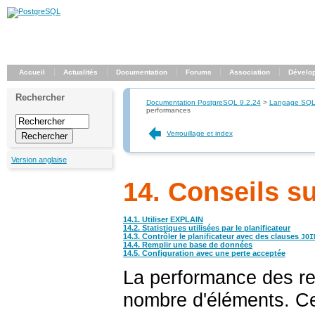
Accueil
Actualités
Documentation
Forums
Association
Dévelo
Rechercher
Documentation PostgreSQL 9.2.24
>
Langage SQ
performances
Verrouillage et index
Version anglaise
14. Conseils s
14.1. Utiliser
EXPLAIN
14.2. Statistiques utilisées par le planificateur
14.3. Contrôler le planificateur avec des clauses
JOI
14.4. Remplir une base de données
14.5. Configuration avec une perte acceptée
La performance des re
nombre d'éléments. Ce