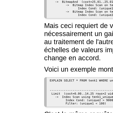
   ->  BitmapAnd  (cost=25.01..25.01
         ->  Bitmap Index Scan on te
                Index Cond: (unique1
         ->  Bitmap Index Scan on te
Mais ceci requiert de v
nécessairement un gain
au traitement de l'autre
échelles de valeurs i
change en accord.
Voici un exemple montr
EXPLAIN SELECT * FROM tenk1 WHERE un
                                    
------------------------------------
 Limit  (cost=0.00..14.25 rows=2 wid
   ->  Index Scan using tenk1_unique
         Index Cond: (unique2 > 9000