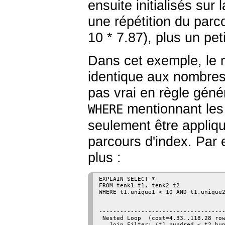
ensuite initialisés su
une répétition du parc
10 * 7.87), plus un pet
Dans cet exemple, le n
identique aux nombres
pas vrai en règle géné
mentionnant les 
WHERE
seulement être appliqu
parcours d'index. Par 
plus :
EXPLAIN SELECT *

FROM tenk1 t1, tenk2 t2

WHERE t1.unique1 < 10 AND t1.unique2
                                    
------------------------------------
 Nested Loop  (cost=4.33..118.28 row
   Join Filter: (t1.hundred < t2.hun