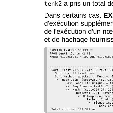
a pris un total 
tenk2
Dans certains cas,
EX
d'exécution supplémen
de l'exécution d'un nœ
et de hachage fournis
EXPLAIN ANALYZE SELECT *

FROM tenk1 t1, tenk2 t2

WHERE t1.unique1 < 100 AND t1.unique
                                    
------------------------------------
 Sort  (cost=717.30..717.56 rows=101
   Sort Key: t1.fivethous

   Sort Method: quicksort  Memory: 6
   ->  Hash Join  (cost=230.43..713.
         Hash Cond: (t2.unique2 = t1
         ->  Seq Scan on tenk2 t2  (
         ->  Hash  (cost=229.17..229
               Buckets: 1024  Batche
               ->  Bitmap Heap Scan 
                     Recheck Cond: (
                     ->  Bitmap Inde
                           Index Con