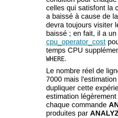
celles qui satisfont la
a baissé à cause de l
devra toujours visiter 
baissé ; en fait, il a
cpu_operator_cost
pour
temps CPU supplémenta
.
WHERE
Le nombre réel de lign
7000 mais l'estimatio
dupliquer cette expér
estimation légèrement 
chaque commande
A
produites par
ANALY