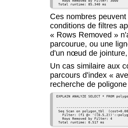
   Rows Removed by Filter: 3000

Ces nombres peuvent ê
conditions de filtres 
«
Rows Removed
»
n'
parcourue, ou une lign
d'un nœud de jointure, 
Un cas similaire aux co
parcours d'index
«
ave
recherche de poligone 
EXPLAIN ANALYZE SELECT * FROM polygo
                                    
------------------------------------
 Seq Scan on polygon_tbl  (cost=0.00
   Filter: (f1 @> '((0.5,2))'::polyg
   Rows Removed by Filter: 4
