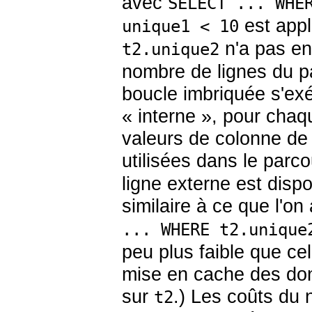
avec
SELECT ... WHE
est app
unique1 < 10
n'a pas enc
t2.unique2
nombre de lignes du p
boucle imbriquée s'e
«
interne
»
, pour chaq
valeurs de colonne de 
utilisées dans le parcou
ligne externe est dispo
similaire à ce que l'on
... WHERE t2.uniqu
peu plus faible que ce
mise en cache des don
sur
.) Les coûts du
t2