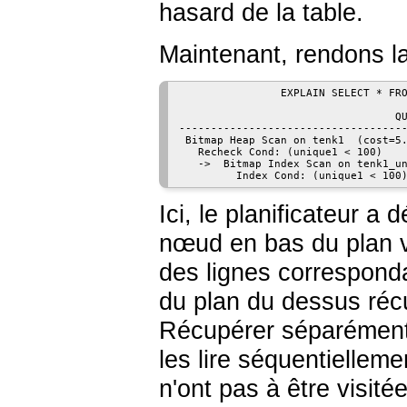
hasard de la table.
Maintenant, rendons la 
                EXPLAIN SELECT * FRO
                                  QU
------------------------------------
 Bitmap Heap Scan on tenk1  (cost=5.
   Recheck Cond: (unique1 < 100)

   ->  Bitmap Index Scan on tenk1_un
         Index Cond: (unique1 < 100
Ici, le planificateur a 
nœud en bas du plan v
des lignes corresponda
du plan du dessus récu
Récupérer séparément 
les lire séquentiellem
n'ont pas à être visité