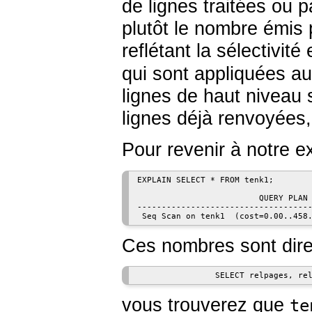
de lignes traitées ou 
plutôt le nombre émis 
reflétant la sélectivit
qui sont appliquées a
lignes de haut niveau
lignes déjà renvoyées,
Pour revenir à notre e
EXPLAIN SELECT * FROM tenk1;

                         QUERY PLAN

------------------------------------
 Seq Scan on tenk1  (cost=0.00..458
Ces nombres sont direc
                SELECT relpages, re
vous trouverez que
te