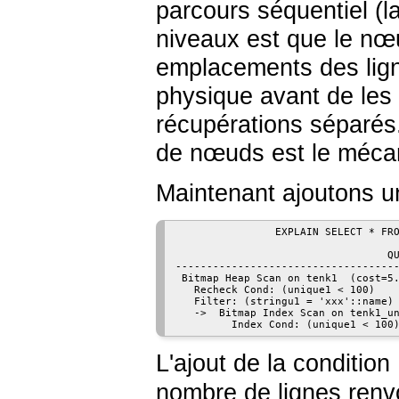
parcours séquentiel (la
niveaux est que le nœu
emplacements des ligne
physique avant de les 
récupérations séparés
de nœuds est le mécan
Maintenant ajoutons un
                EXPLAIN SELECT * FRO
                                  QU
------------------------------------
 Bitmap Heap Scan on tenk1  (cost=5.
   Recheck Cond: (unique1 < 100)

   Filter: (stringu1 = 'xxx'::name)

   ->  Bitmap Index Scan on tenk1_un
L'ajout de la condition
nombre de lignes renvo