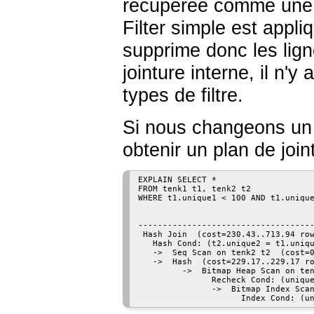
récupérée comme une c
Filter simple est appli
supprime donc les lig
jointure interne, il n'
types de filtre.
Si nous changeons un p
obtenir un plan de joint
EXPLAIN SELECT *

FROM tenk1 t1, tenk2 t2

WHERE t1.unique1 < 100 AND t1.unique
                                    
------------------------------------
 Hash Join  (cost=230.43..713.94 row
   Hash Cond: (t2.unique2 = t1.uniqu
   ->  Seq Scan on tenk2 t2  (cost=0
   ->  Hash  (cost=229.17..229.17 ro
         ->  Bitmap Heap Scan on ten
               Recheck Cond: (unique
               ->  Bitmap Index Scan