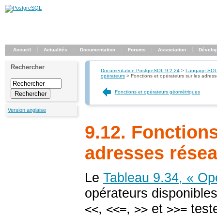
Accueil
Actualités
Documentation
Forums
Association
Dévelo
Rechercher
Documentation PostgreSQL 9.2.24
>
Langage SQ
opérateurs
>
Fonctions et opérateurs sur les adres
Fonctions et opérateurs géométriques
Version anglaise
9.12. Fonctions
adresses rése
Le
Tableau 9.34, « Op
opérateurs disponible
,
,
et
teste
<<
<<=
>>
>>=