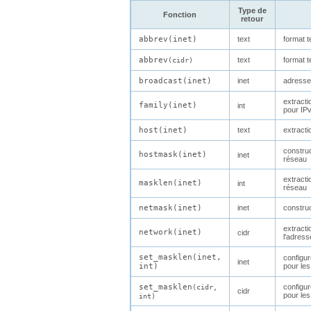
Type de
Fonction
retour
abbrev(
inet
)
text
format t
abbrev
text
format t
(
cidr
)
broadcast(
inet
)
inet
adresse
extracti
family(
inet
)
int
pour IP
host(
inet
)
text
extracti
construc
hostmask(
inet
)
inet
réseau
extracti
masklen(
inet
)
int
réseau
netmask(
inet
)
inet
constru
extracti
network(
inet
)
cidr
l'adress
set_masklen(
inet
,
configu
inet
int
)
pour le
set_masklen
configu
(
cidr
,
cidr
pour le
int
)