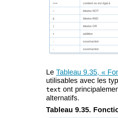
contient ou est égal à
>>=
bitwise NOT
~
bitwise AND
&
bitwise OR
|
addition
+
soustraction
-
soustraction
-
Le
Tableau 9.35, « Fo
utilisables avec les t
ont principalement
text
alternatifs.
Tableau 9.35. Fonct