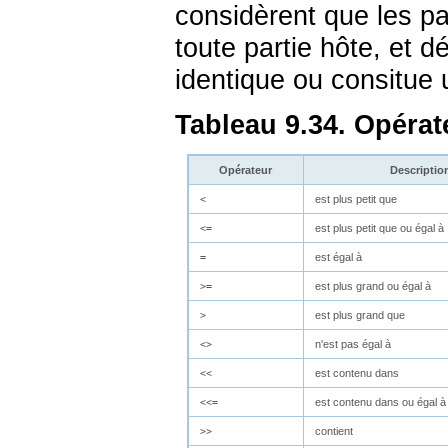
considèrent que les p
toute partie hôte, et d
identique ou consitue 
Tableau 9.34. Opéra
Opérateur
Descriptio
est plus petit que
<
est plus petit que ou égal à
<=
est égal à
=
est plus grand ou égal à
>=
est plus grand que
>
n'est pas égal à
<>
est contenu dans
<<
est contenu dans ou égal à
<<=
contient
>>