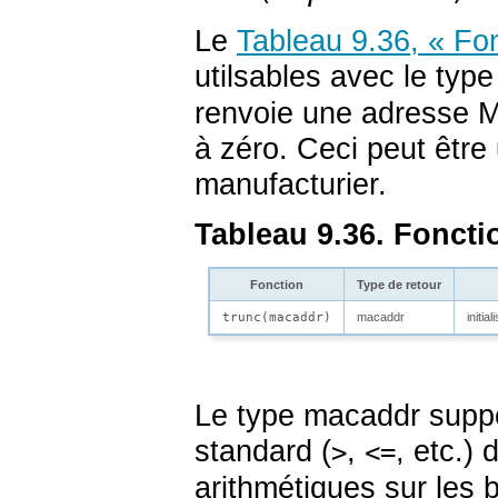
Le
Tableau 9.36, « Fo
utilsables avec le typ
renvoie une adresse MA
à zéro. Ceci peut être 
manufacturier.
Tableau 9.36. Fonct
Fonction
Type de retour
trunc(
macaddr
)
macaddr
initia
Le type
macaddr
suppo
standard (
,
, etc.) 
>
<=
arithmétiques sur les b