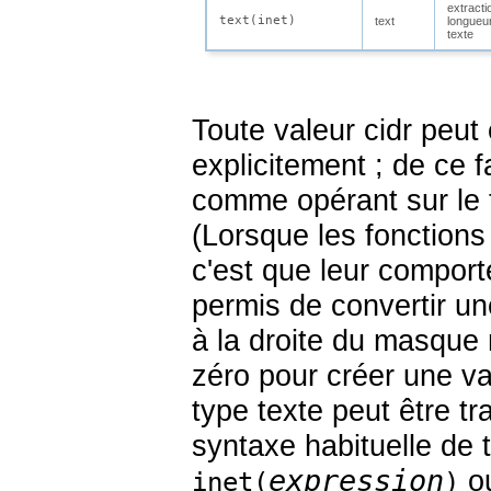
extracti
text(
inet
)
text
longueu
texte
Toute valeur
cidr
peut 
explicitement ; de ce f
comme opérant sur le
(Lorsque les fonction
c'est que leur comport
permis de convertir u
à la droite du masque 
zéro pour créer une v
type texte peut être t
syntaxe habituelle de 
expression
o
inet(
)