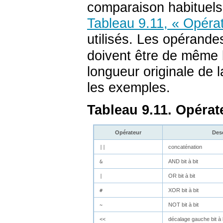
comparaison habituels
Tableau 9.11, « Opérat
utilisés. Les opérande
doivent être de même l
longueur originale de
les exemples.
Tableau 9.11. Opérat
Opérateur
Des
concaténation
||
AND bit à bit
&
OR bit à bit
|
XOR bit à bit
#
NOT bit à bit
~
décalage gauche bit à 
<<