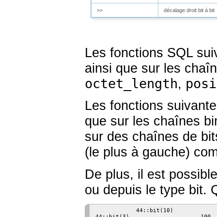
décalage droit bit à bit
>>
Les fonctions
SQL
suiv
ainsi que sur les chaî
octet_length
posi
,
Les fonctions suivante
que sur les chaînes bi
sur des chaînes de bit
(le plus à gauche) com
De plus, il est possibl
ou depuis le type
bit
. 
            44::bit(10)            
44::bit(3)                     
100