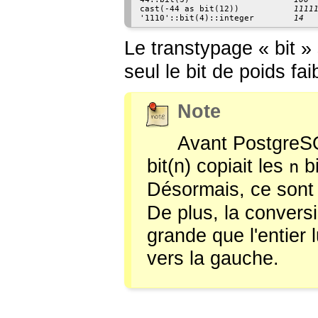
cast(-44 as bit(12))           
1111
'1110'::bit(4)::integer        
14
Le transtypage
«
bit
»
seul le bit de poids fai
Note
Avant
PostgreS
bit(n)
copiait les
bi
n
Désormais, ce sont
De plus, la conversi
grande que l'entier 
vers la gauche.