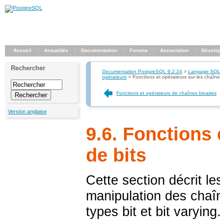
Accueil
Actualités
Documentation
Forums
Association
Dévelo
Rechercher
Documentation PostgreSQL 9.2.24
>
Langage SQ
opérateurs
>
Fonctions et opérateurs sur les chaîne
Fonctions et opérateurs de chaînes binaires
Version anglaise
9.6. Fonctions 
de bits
Cette section décrit l
manipulation des chaîn
types
bit
et
bit varying