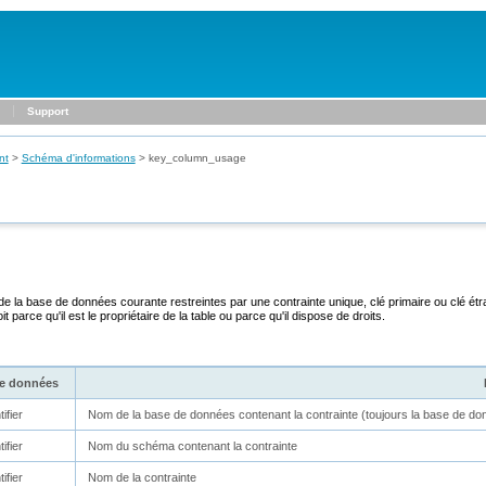
Support
nt
>
Schéma d'informations
>
key_column_usage
 de la base de données courante restreintes par une contrainte unique, clé primaire ou clé ét
t parce qu'il est le propriétaire de la table ou parce qu'il dispose de droits.
de données
ifier
Nom de la base de données contenant la contrainte (toujours la base de d
ifier
Nom du schéma contenant la contrainte
ifier
Nom de la contrainte