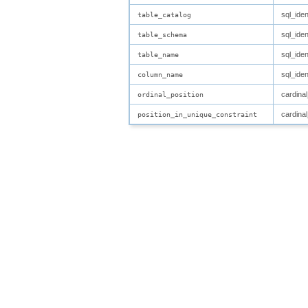
sql_ident
table_catalog
sql_ident
table_schema
sql_ident
table_name
sql_ident
column_name
cardina
ordinal_position
cardina
position_in_unique_constraint