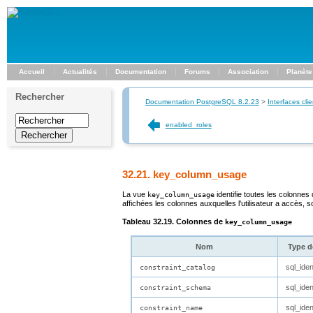
Accueil
Actualités
Documentation
Forums
Association
Planète
Rechercher
Documentation PostgreSQL 8.2.23
>
Interfaces clie
enabled_roles
32.21. key_column_usage
La vue
identifie toutes les colonnes
key_column_usage
affichées les colonnes auxquelles l'utilisateur a accès, soi
Tableau 32.19. Colonnes de
key_column_usage
Nom
Type 
sql_ident
constraint_catalog
sql_ident
constraint_schema
sql_ident
constraint_name