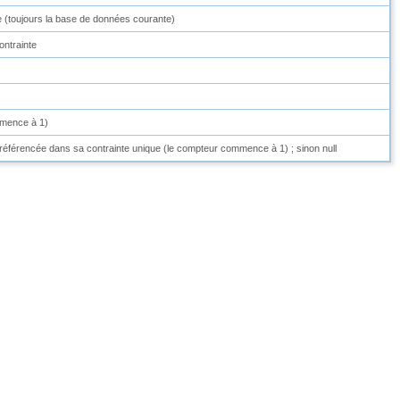
e (toujours la base de données courante)
ontrainte
ommence à 1)
e référencée dans sa contrainte unique (le compteur commence à 1) ; sinon null