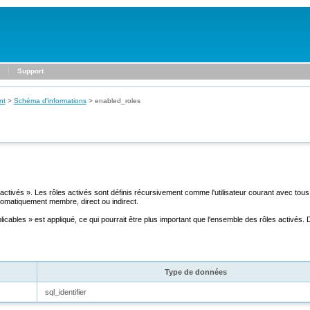
Support
nt
>
Schéma d'informations
>
enabled_roles
 activés
». Les rôles activés sont définis récursivement comme l'utilisateur courant avec tous 
automatiquement membre, direct ou indirect.
licables
» est appliqué, ce qui pourrait être plus important que l'ensemble des rôles activés. D
Type de données
sql_identifier