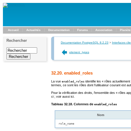
Accueil
Actualités
Documentation
Forums
Association
Planète
Rechercher
Documentation PostgreSQL 8.2.23
>
Interfaces clie
element_types
32.20. enabled_roles
La vue
identifie les «
rôles actuellement
enabled_roles
termes, ce sont les rôles dont l'utilisateur courant est 
Pour la vérification des droits, l'ensemble des «
rôles app
ci ; voir aussi ici.
Tableau 32.18. Colonnes de
enabled_roles
Nom
role_name