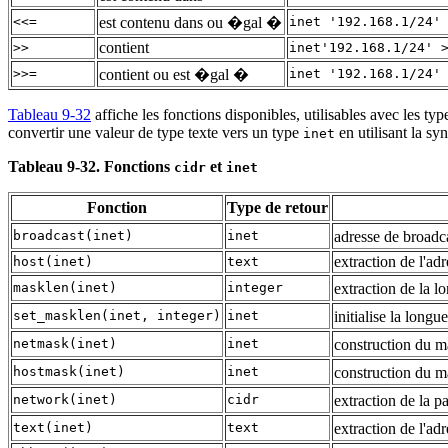
<<=
est contenu dans ou �gal �
inet '192.168.1/24'
contient
>>
inet'192.168.1/24' 
>>=
contient ou est �gal �
inet '192.168.1/24'
Tableau 9-32
affiche les fonctions disponibles, utilisables avec les ty
convertir une valeur de type texte vers un type
en utilisant la s
inet
Tableau 9-32. Fonctions
et
cidr
inet
Fonction
Type de retour
broadcast
(
inet
)
inet
adresse de broadc
extraction de l'ad
host
(
inet
)
text
masklen
(
inet
)
integer
extraction de la 
set_masklen
(
inet
,
integer
)
inet
initialise la lon
netmask
(
inet
)
inet
construction du 
hostmask
(
inet
)
inet
construction du m
network
(
inet
)
cidr
extraction de la p
text
(
inet
)
text
extraction de l'a