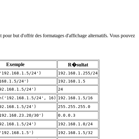
 pour but d'offrir des formatages d'affichage alternatifs. Vous pouvez
Exemple
R�sultat
'192.168.1.5/24')
192.168.1.255/24
168.1.5/24')
192.168.1.5
92.168.1.5/24')
24
n('192.168.1.5/24', 16)
192.168.1.5/16
92.168.1.5/24')
255.255.255.0
192.168.23.20/30')
0.0.0.3
92.168.1.5/24')
192.168.1.0/24
'192.168.1.5')
192.168.1.5/32