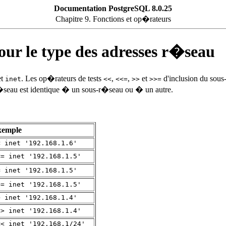
Documentation PostgreSQL 8.0.25
Chapitre 9. Fonctions et op�rateurs
our le type des adresses r�seau
et
. Les op�rateurs de tests
,
,
et
d'inclusion du sous
inet
<<
<<=
>>
>>=
e r�seau est identique � un sous-r�seau ou � un autre.
xemple
< inet '192.168.1.6'
<= inet '192.168.1.5'
= inet '192.168.1.5'
>= inet '192.168.1.5'
> inet '192.168.1.4'
<> inet '192.168.1.4'
<< inet '192.168.1/24'