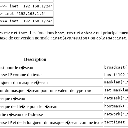
 <<= inet '192.168.1/24'
>> inet '192.168.1.5'
 >>= inet '192.168.1/24'
pes
et
. Les fonctions
,
et
ont principalement
cidr
inet
host
text
abbrev
yntaxe de conversion normale :
ou
.
inet(
expression
)
colname
::inet
Description
ast pour le r�seau
broadcast(
resse IP comme du texte
host('192.
longueur du masque r�seau
masklen('1
gueur du masque r�seau pour une valeur de type
set_maskle
inet
masque r�seau
netmask('1
asque de l'h�te pour le r�seau
hostmask('
artie r�seau de l'adresse
network('1
dresse IP et de la longueur du masque r�seau comme texte
text(inet 