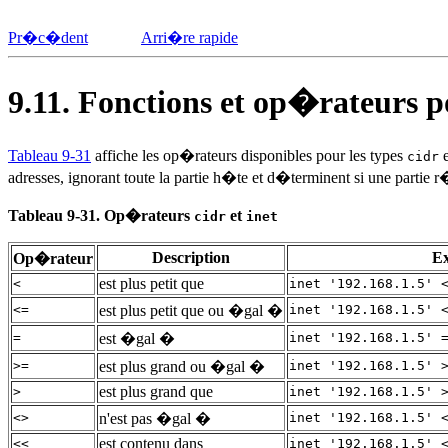
Pr�c�dent
Arri�re rapide
9.11. Fonctions et op�rateurs p
Tableau 9-31
affiche les op�rateurs disponibles pour les types
cidr
adresses, ignorant toute la partie h�te et d�terminent si une parti
Tableau 9-31. Op�rateurs
et
cidr
inet
Description
E
Op�rateur
est plus petit que
<
inet '192.168.1.5' 
<=
est plus petit que ou �gal �
inet '192.168.1.5' 
=
est �gal �
inet '192.168.1.5' 
>=
est plus grand ou �gal �
inet '192.168.1.5' 
est plus grand que
>
inet '192.168.1.5' 
<>
n'est pas �gal �
inet '192.168.1.5' 
est contenu dans
<<
inet '192.168.1.5' 