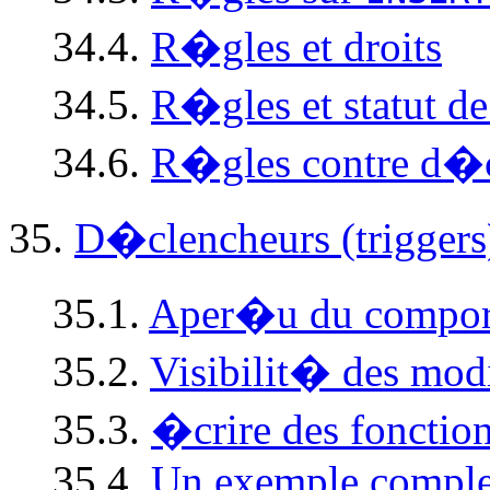
34.4.
R�gles et droits
34.5.
R�gles et statut 
34.6.
R�gles contre d�c
35.
D�clencheurs (triggers
35.1.
Aper�u du compor
35.2.
Visibilit� des mod
35.3.
�crire des fonctio
35.4.
Un exemple comple