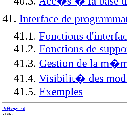
40.3.
Acc�s � la base 
41.
Interface de programma
41.1.
Fonctions d'interfa
41.2.
Fonctions de suppor
41.3.
Gestion de la m�m
41.4.
Visibilit� des mod
41.5.
Exemples
Pr�c�dent
views