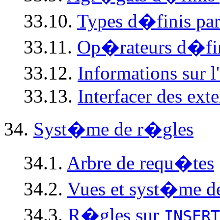
33.10.
Types d�finis par 
33.11.
Op�rateurs d�finis
33.12.
Informations sur 
33.13.
Interfacer des ext
34.
Syst�me de r�gles
34.1.
Arbre de requ�tes
34.2.
Vues et syst�me d
34.3.
R�gles sur
INSERT