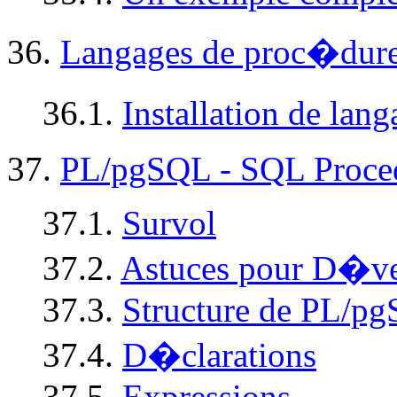
36.
Langages de proc�dur
36.1.
Installation de la
37.
PL/pgSQL
-
SQL
Proce
37.1.
Survol
37.2.
Astuces pour D�v
37.3.
Structure de
PL/pg
37.4.
D�clarations
37.5.
Expressions