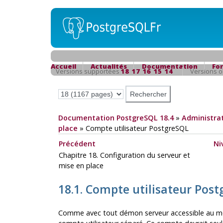
Accueil
Actualités
Documentation
Fo
Versions supportées
18
17
16
15
14
Versions 
Documentation PostgreSQL 18.4
»
Administrat
place
»
Compte utilisateur
PostgreSQL
Précédent
Ni
Chapitre 18. Configuration du serveur et
mise en place
18.1. Compte utilisateur
Post
Comme avec tout démon serveur accessible au mond