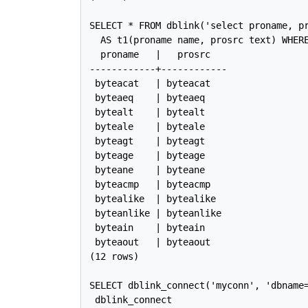
SELECT * FROM dblink('select proname, pr
  AS t1(proname name, prosrc text) WHERE
  proname   |   prosrc

------------+------------

 byteacat   | byteacat

 byteaeq    | byteaeq

 bytealt    | bytealt

 byteale    | byteale

 byteagt    | byteagt

 byteage    | byteage

 byteane    | byteane

 byteacmp   | byteacmp

 bytealike  | bytealike

 byteanlike | byteanlike

 byteain    | byteain

 byteaout   | byteaout

(12 rows)

SELECT dblink_connect('myconn', 'dbname=
 dblink_connect
