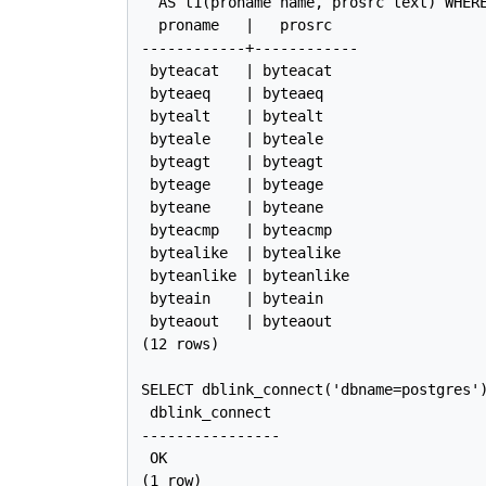
  AS t1(proname name, prosrc text) WHERE
  proname   |   prosrc

------------+------------

 byteacat   | byteacat

 byteaeq    | byteaeq

 bytealt    | bytealt

 byteale    | byteale

 byteagt    | byteagt

 byteage    | byteage

 byteane    | byteane

 byteacmp   | byteacmp

 bytealike  | bytealike

 byteanlike | byteanlike

 byteain    | byteain

 byteaout   | byteaout

(12 rows)

SELECT dblink_connect('dbname=postgres')
 dblink_connect

----------------

 OK

(1 row)
