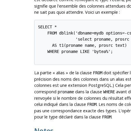
signifie que l'ensemble des colonnes attendues do
ne sait pas quoi attendre. Voici un exemple :
SELECT *

    FROM dblink('dbname=mydb options=-cs
                'select proname, prosrc 
      AS t1(proname name, prosrc text)

    WHERE proname LIKE 'bytea%';

La partie
«
alias
»
de la clause
doit spécifier
FROM
précision des noms des colonnes dans un alias es
colonnes est une extension
PostgreSQL
.) Cela p
correspond
dans la clause
avant de
proname
WHERE
renvoyée si le nombre de colonnes du résultat effe
celui indiqué dans la clause
. Les noms de co
FROM
pas une correspondance exacte des types. L'opérat
pour le type déclaré dans la clause
.
FROM
Notes