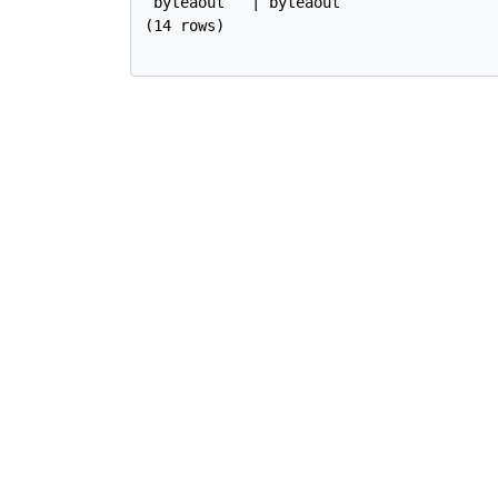
 byteaout   | byteaout

(14 rows)
