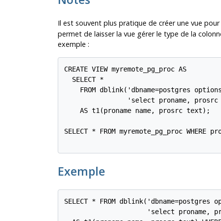
Il est souvent plus pratique de créer une vue pour 
permet de laisser la vue gérer le type de la colonn
exemple :
CREATE VIEW myremote_pg_proc AS

  SELECT *

    FROM dblink('dbname=postgres options
                'select proname, prosrc 
    AS t1(proname name, prosrc text);

SELECT * FROM myremote_pg_proc WHERE pro
Exemple
SELECT * FROM dblink('dbname=postgres op
                     'select proname, pr