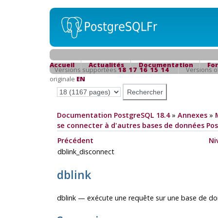
Accueil
Actualités
Documentation
Fo
Versions supportées
18
17
16
15
14
Versions 
originale
EN
Documentation PostgreSQL 18.4
»
Annexes
»
se connecter à d'autres bases de données Po
Précédent
Ni
dblink_disconnect
dblink
dblink — exécute une requête sur une base de do