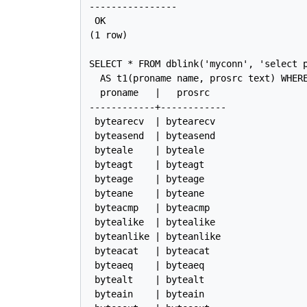
----------------

 OK

(1 row)

SELECT * FROM dblink('myconn', 'select p
  AS t1(proname name, prosrc text) WHERE
  proname   |   prosrc

------------+------------

 bytearecv  | bytearecv

 byteasend  | byteasend

 byteale    | byteale

 byteagt    | byteagt

 byteage    | byteage

 byteane    | byteane

 byteacmp   | byteacmp

 bytealike  | bytealike

 byteanlike | byteanlike

 byteacat   | byteacat

 byteaeq    | byteaeq

 bytealt    | bytealt

 byteain    | byteain
