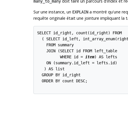
doit faire un parcours d'index et r
many_to_many
Sur une instance, un
a montré qu'une requ
EXPLAIN
requête originale était une jointure impliquant la 
SELECT id_right, count(id_right) FROM

  ( SELECT id_left, int_array_enum(right
    FROM summary

    JOIN (SELECT id FROM left_table

          WHERE id = 
item
) AS lefts

    ON (summary.id_left = lefts.id)

   ) AS list

  GROUP BY id_right

  ORDER BY count DESC;
