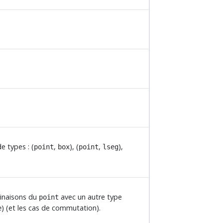
e types : (
,
), (
,
),
point
box
point
lseg
binaisons du
avec un autre type
point
) (et les cas de commutation).
e