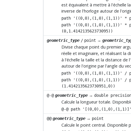
est équivalent à mettre à l'échelle la
inverse de l'horloge autour de l'orig
path '((0,0),(1,0),(1,1))' * 
path '((0,0),(1,0),(1,1))' * 
(0,1.414213562373095))
→
geometric_type
/
point
geometric_ty
Divise chaque point du premier ar
réelle et imaginaire, et réalisant l
à l'échelle la taille et la distance d
autour de l'origine par l'angle du ve
path '((0,0),(1,0),(1,1))' / 
path '((0,0),(1,0),(1,1))' / 
(1.4142135623730951,0))
→
@-@
geometric_type
double precisio
Calcule la longueur totale. Disponib
@-@ path '[(0,0),(1,0),(1,1)]
→
@@
geometric_type
point
Calcule le point central. Disponible