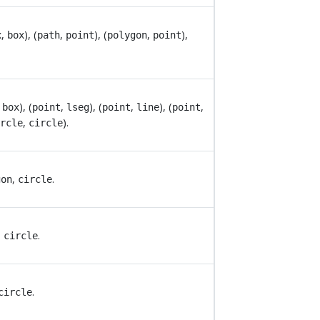
,
), (
,
), (
,
),
x
box
path
point
polygon
point
,
), (
,
), (
,
), (
,
box
point
lseg
point
line
point
,
).
ircle
circle
,
.
gon
circle
,
.
circle
.
circle