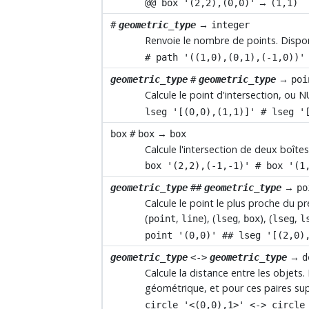
→
@@ box '(2,2),(0,0)'
(1,1)
→
#
geometric_type
integer
Renvoie le nombre de points. Dispo
# path '((1,0),(0,1),(-1,0))'
→
geometric_type
#
geometric_type
poi
Calcule le point d'intersection, ou N
lseg '[(0,0),(1,1)]' # lseg '
→
box
#
box
box
Calcule l'intersection de deux boîtes
box '(2,2),(-1,-1)' # box '(1
→
geometric_type
##
geometric_type
po
Calcule le point le plus proche du p
(
,
), (
,
), (
,
point
line
lseg
box
lseg
l
point '(0,0)' ## lseg '[(2,0)
→
geometric_type
<->
geometric_type
d
Calcule la distance entre les objet
géométrique, et pour ces paires sup
circle '<(0,0),1>' <-> circle