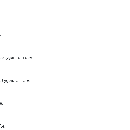
.
e
,
.
polygon
circle
,
.
olygon
circle
.
e
.
le