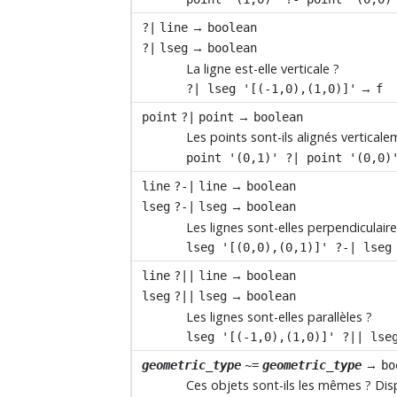
→
?|
line
boolean
→
?|
lseg
boolean
La ligne est-elle verticale ?
→
?| lseg '[(-1,0),(1,0)]'
f
→
point
?|
point
boolean
Les points sont-ils alignés vertica
point '(0,1)' ?| point '(0,0)
→
line
?-|
line
boolean
→
lseg
?-|
lseg
boolean
Les lignes sont-elles perpendiculaire
lseg '[(0,0),(0,1)]' ?-| lseg
→
line
?||
line
boolean
→
lseg
?||
lseg
boolean
Les lignes sont-elles parallèles ?
lseg '[(-1,0),(1,0)]' ?|| lse
→
geometric_type
~=
geometric_type
bo
Ces objets sont-ils les mêmes ? Di