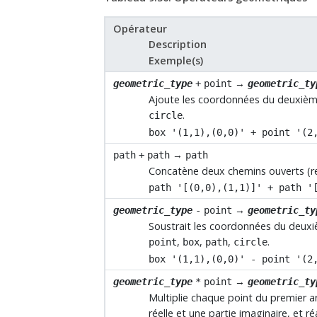
Opérateur
Description
Exemple(s)
→
geometric_type
+
point
geometric_ty
Ajoute les coordonnées du deuxiè
.
circle
box '(1,1),(0,0)' + point '(2
→
path
+
path
path
Concatène deux chemins ouverts (re
path '[(0,0),(1,1)]' + path '
→
geometric_type
-
point
geometric_ty
Soustrait les coordonnées du deu
,
,
,
.
point
box
path
circle
box '(1,1),(0,0)' - point '(2
→
geometric_type
*
point
geometric_ty
Multiplie chaque point du premier 
réelle et une partie imaginaire, et 