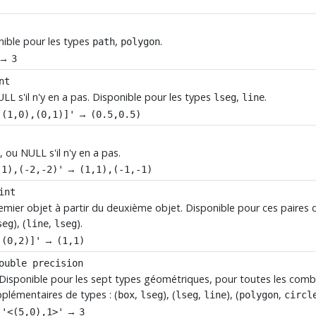
nible pour les types
,
.
path
polygon
→
3
nt
ULL s'il n'y en a pas. Disponible pour les types
,
.
lseg
line
→
[(1,0),(0,1)]'
(0.5,0.5)
, ou NULL s'il n'y en a pas.
→
,1),(-2,-2)'
(1,1),(-1,-1)
int
remier objet à partir du deuxième objet. Disponible pour ces paires d
), (
,
).
seg
line
lseg
→
,(0,2)]'
(1,1)
ouble precision
s. Disponible pour les sept types géométriques, pour toutes les com
plémentaires de types : (
,
), (
,
), (
,
box
lseg
lseg
line
polygon
circl
→
 '<(5,0),1>'
3