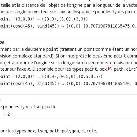
 taille et la distance de l'objet de l'origine par la longueur de la vec
ine par l'angle du vecteur sur l'axe
. Disponible pour les types
x
poin
→
point '(3.0,0)'
((0,0),(3,0),(3,3))
→
point(cosd(45), sind(45))
((0,0),​(0.7071067811865475,0.
pe
gument par le deuxième
(traitant un point comme étant un no
point
a division complexe standard). Si on interprète le deuxième
comme
point
e l'objet à partir de l'origine sur la longueur du vecteur et en faisant 
[a]
cteur sur l'axe
. Disponible pour les types
,
,
,
x
point
box
path
circ
→
point '(2.0,0)'
((0,0),(0.5,0),(0.5,0.5))
→
point(cosd(45), sind(45))
((0,0),​(0.7071067811865476,-0
n
le pour les types
,
.
lseg
path
→
'
2
 pour les types
,
,
,
,
.
box
lseg
path
polygon
circle