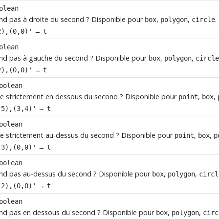
olean
end pas à droite du second ? Disponible pour
,
,
.
box
polygon
circle
→
2),(0,0)'
t
olean
tend pas à gauche du second ? Disponible pour
,
,
box
polygon
circl
→
2),(0,0)'
t
oolean
uve strictement en dessous du second ? Disponible pour
,
,
point
box
→
,5),(3,4)'
t
oolean
uve strictement au-dessus du second ? Disponible pour
,
,
point
box
p
→
,3),(0,0)'
t
oolean
tend pas au-dessus du second ? Disponible pour
,
,
box
polygon
circl
→
,2),(0,0)'
t
oolean
tend pas en dessous du second ? Disponible pour
,
,
box
polygon
circ