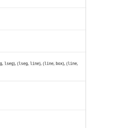
,
), (
,
), (
,
), (
,
g
lseg
lseg
line
line
box
line