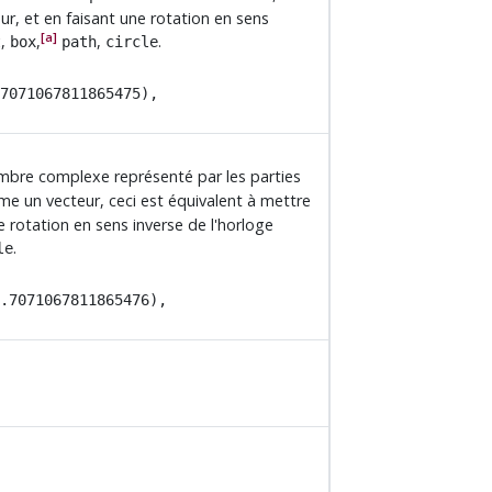
teur, et en faisant une rotation en sens
[a]
,
,
,
.
t
box
path
circle
7071067811865475),​
mbre complexe représenté par les parties
 un vecteur, ceci est équivalent à mettre
une rotation en sens inverse de l'horloge
.
le
.7071067811865476),​