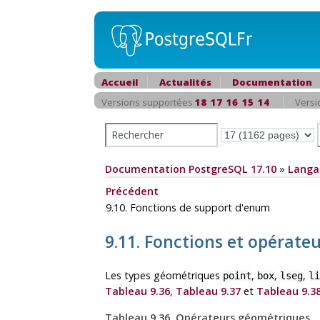
Accueil
Actualités
Documentation
Versions supportées
18
17
16
15
14
Versi
Documentation PostgreSQL 17.10
»
Langa
Précédent
9.10. Fonctions de support d'enum
9.11. Fonctions et opérate
Les types géométriques
,
,
,
point
box
lseg
li
Tableau 9.36
,
Tableau 9.37
et
Tableau 9.3
Tableau 9.36. Opérateurs géométriques