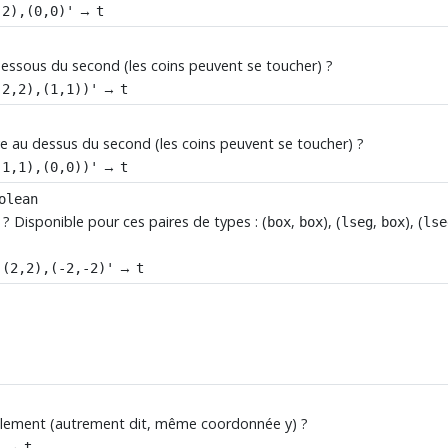
→
,2),(0,0)'
t
dessous du second (les coins peuvent se toucher) ?
→
(2,2),(1,1))'
t
ve au dessus du second (les coins peuvent se toucher) ?
→
(1,1),(0,0))'
t
olean
 ? Disponible pour ces paires de types : (
,
), (
,
), (
box
box
lseg
box
lse
→
'(2,2),(-2,-2)'
t
ntalement (autrement dit, même coordonnée y) ?
→
'
t