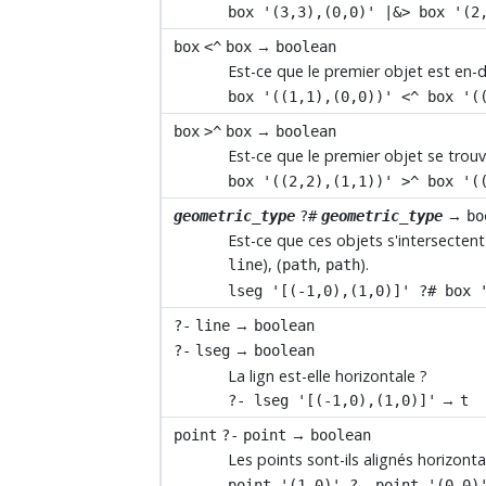
box '(3,3),(0,0)' |&> box '(2
→
box
<^
box
boolean
Est-ce que le premier objet est en-
box '((1,1),(0,0))' <^ box '(
→
box
>^
box
boolean
Est-ce que le premier objet se trou
box '((2,2),(1,1))' >^ box '(
→
geometric_type
?#
geometric_type
bo
Est-ce que ces objets s'intersectent
), (
,
).
line
path
path
lseg '[(-1,0),(1,0)]' ?# box 
→
?-
line
boolean
→
?-
lseg
boolean
La lign est-elle horizontale ?
→
?- lseg '[(-1,0),(1,0)]'
t
→
point
?-
point
boolean
Les points sont-ils alignés horizo
point '(1,0)' ?- point '(0,0)