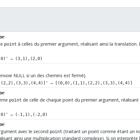
pe
me
à celles du premier argument, réalisant ainsi la translation
point
→
,0)'
(3,1),(2,0)
nvoie NULL si un des chemins est fermé).
→
[(2,2),(3,3),(4,4)]'
[(0,0),(1,1),(2,2),(3,3),(4,4)]
pe
xième
de celle de chaque point du premier argument, réalisant a
point
→
,0)'
(-1,1),(-2,0)
pe
argument avec le second
(traitant un point comme étant un n
point
réalisant ainsi une multiplication standard complexe). Si on interprèt