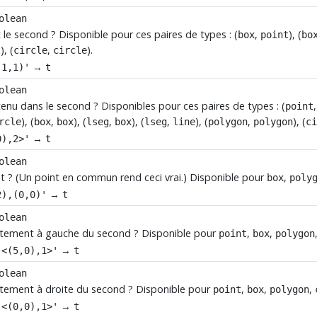
olean
 le second ? Disponible pour ces paires de types : (
,
), (
box
point
bo
), (
,
).
t
circle
circle
→
(1,1)'
t
olean
tenu dans le second ? Disponibles pour ces paires de types : (
point
), (
,
), (
,
), (
,
), (
,
), (
rcle
box
box
lseg
box
lseg
line
polygon
polygon
c
→
0),2>'
t
olean
t ? (Un point en commun rend ceci vrai.) Disponible pour
,
box
poly
→
2),(0,0)'
t
olean
rictement à gauche du second ? Disponible pour
,
,
point
box
polygon
→
'<(5,0),1>'
t
olean
ictement à droite du second ? Disponible pour
,
,
,
point
box
polygon
→
'<(0,0),1>'
t