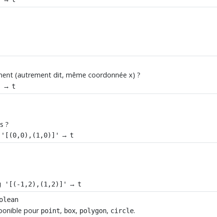
lement (autrement dit, même coordonnée x) ?
→
'
t
s ?
→
 '[(0,0),(1,0)]'
t
→
g '[(-1,2),(1,2)]'
t
olean
sponible pour
,
,
,
.
point
box
polygon
circle