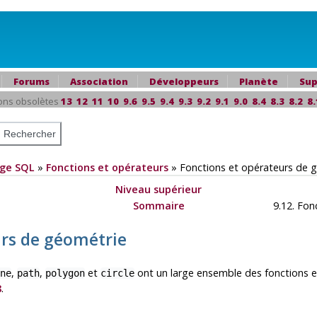
Forums
Association
Développeurs
Planète
Sup
ons obsolètes
13
12
11
10
9.6
9.5
9.4
9.3
9.2
9.1
9.0
8.4
8.3
8.2
8.
ge SQL
»
Fonctions et opérateurs
»
Fonctions et opérateurs de 
Niveau supérieur
Sommaire
9.12. Fon
urs de géométrie
,
,
et
ont un large ensemble des fonctions et
ne
path
polygon
circle
8
.