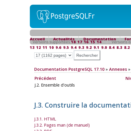
Accueil
Actualités
Documentation
Fo
Versions supportées
18
17
16
15
14
Versions o
13
12
11
10
9.6
9.5
9.4
9.3
9.2
9.1
9.0
8.4
8.3
8.2
Documentation PostgreSQL 17.10
»
Annexes
Précédent
Ni
J.2. Ensemble d'outils
J.3. Construire la documenta
J.3.1. HTML
J.3.2. Pages man (de manuel)