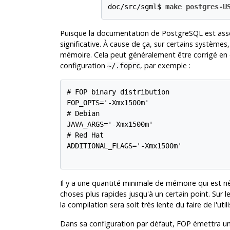
doc/src/sgml$ 
make postgres-U
Puisque la documentation de PostgreSQL est ass
significative. À cause de ça, sur certains systèmes
mémoire. Cela peut généralement être corrigé en c
configuration
, par exemple :
~/.foprc
# FOP binary distribution

FOP_OPTS='-Xmx1500m'

# Debian

JAVA_ARGS='-Xmx1500m'

# Red Hat

ADDITIONAL_FLAGS='-Xmx1500m'

Il y a une quantité minimale de mémoire qui est néc
choses plus rapides jusqu'à un certain point. Sur
la compilation sera soit très lente du faire de l'u
Dans sa configuration par défaut,
FOP
émettra u