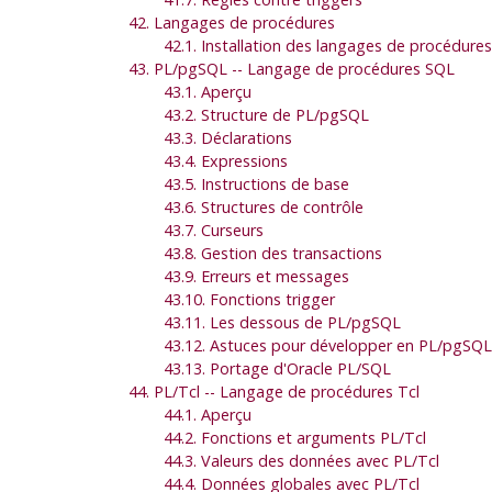
42. Langages de procédures
42.1. Installation des langages de procédures
43.
PL/pgSQL
-- Langage de procédures
SQL
43.1. Aperçu
43.2. Structure de
PL/pgSQL
43.3. Déclarations
43.4. Expressions
43.5. Instructions de base
43.6. Structures de contrôle
43.7. Curseurs
43.8. Gestion des transactions
43.9. Erreurs et messages
43.10. Fonctions trigger
43.11. Les dessous de
PL/pgSQL
43.12. Astuces pour développer en
PL/pgSQL
43.13. Portage d'
Oracle
PL/SQL
44. PL/Tcl -- Langage de procédures Tcl
44.1. Aperçu
44.2. Fonctions et arguments PL/Tcl
44.3. Valeurs des données avec PL/Tcl
44.4. Données globales avec PL/Tcl