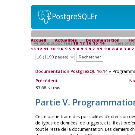
Accueil
Actualités
Documentation
Fo
Versions supportées
18
17
16
15
14
Versions o
13
12
11
10
9.6
9.5
9.4
9.3
9.2
9.1
9.0
8.4
8.3
8.2
Documentation PostgreSQL 16.14
»
Programmat
Précédent
Ni
37.66.
views
Partie V. Programmatio
Cette partie traite des possibilités d'extension des
de types de données, de triggers, etc. Il est préf
tout le reste de la documentation. Les derniers c