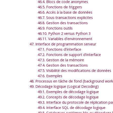
46.4. Blocs de code anonymes
46.5. Fonctions de triggers
46.6. Accès à la base de données
46.7. Sous-transactions explicites
46.8. Gestion des transactions
46.9. Fonctions outils
46.10. Python 2 versus Python 3
46.11. Variables d'environnement
47. Interface de programmation serveur
47.1. Fonctions d'interface
47.2. Fonctions de support d'interface
47.3. Gestion de la mémoire
47.4. Gestion des transactions
47.5. Visibilité des modifications de données
47.6. Exemples
48. Processus en tâche de fond (background work
49. Décodage logique (Logical Decoding)
49.1. Exemples de décodage logique
49.2. Concepts de décodage logique
49.3. Interface du protocole de réplication par
49.4. Interface
SQL
de décodage logique
49.5. Catalogues systèmes liés au décodage 