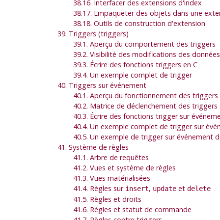
38.16. Interfacer des extensions d'index
38.17. Empaqueter des objets dans une exte
38.18. Outils de construction d'extension
39. Triggers (triggers)
39.1. Aperçu du comportement des triggers
39.2. Visibilité des modifications des données
39.3. Écrire des fonctions triggers en C
39.4. Un exemple complet de trigger
40. Triggers sur événement
40.1. Aperçu du fonctionnement des trigger
40.2. Matrice de déclenchement des triggers
40.3. Écrire des fonctions trigger sur événem
40.4. Un exemple complet de trigger sur év
40.5. Un exemple de trigger sur événement d
41. Système de règles
41.1. Arbre de requêtes
41.2. Vues et système de règles
41.3. Vues matérialisées
41.4. Règles sur
,
et
insert
update
delete
41.5. Règles et droits
41.6. Règles et statut de commande
41.7. Règles contre triggers