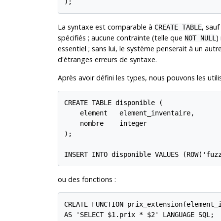
);
La syntaxe est comparable à
, sau
CREATE TABLE
spécifiés ; aucune contrainte (telle que
)
NOT NULL
essentiel ; sans lui, le système penserait à un a
d'étranges erreurs de syntaxe.
Après avoir défini les types, nous pouvons les utili
CREATE TABLE disponible (

    element   element_inventaire,

    nombre    integer

);

INSERT INTO disponible VALUES (ROW('fuz
ou des fonctions :
CREATE FUNCTION prix_extension(element_i
AS 'SELECT $1.prix * $2' LANGUAGE SQL;
