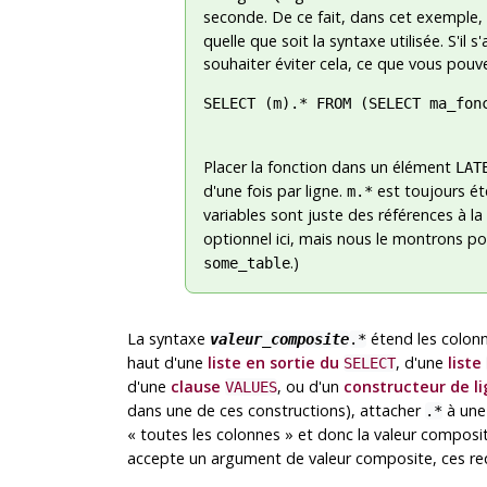
seconde. De ce fait, dans cet exemple,
quelle que soit la syntaxe utilisée. S'il
souhaiter éviter cela, ce que vous pouv
SELECT (m).* FROM (SELECT ma_fonc
Placer la fonction dans un élément
LAT
d'une fois par ligne.
est toujours é
m.*
variables sont juste des références à la
optionnel ici, mais nous le montrons pou
.)
some_table
La syntaxe
étend les colonn
valeur_composite
.*
haut d'une
liste en sortie du
, d'une
liste
SELECT
d'une
clause
, ou d'un
constructeur de l
VALUES
dans une de ces constructions), attacher
à une 
.*
«
toutes les colonnes
»
et donc la valeur composi
accepte un argument de valeur composite, ces req