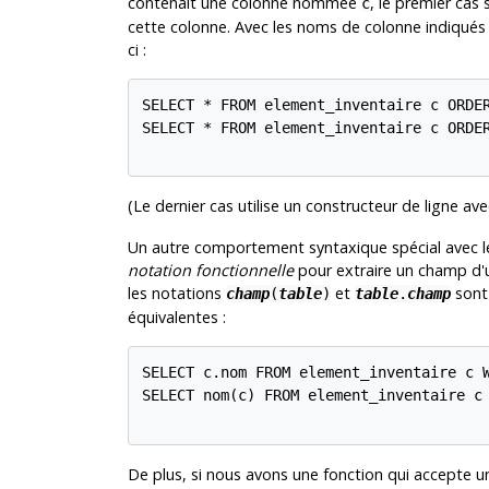
contenait une colonne nommée
, le premier cas 
c
cette colonne. Avec les noms de colonne indiqués
ci :
SELECT * FROM element_inventaire c ORDER
SELECT * FROM element_inventaire c ORDER
(Le dernier cas utilise un constructeur de ligne av
Un autre comportement syntaxique spécial avec le
notation fonctionnelle
pour extraire un champ d'u
les notations
et
sont 
champ
(
table
)
table
.
champ
équivalentes :
SELECT c.nom FROM element_inventaire c W
SELECT nom(c) FROM element_inventaire c 
De plus, si nous avons une fonction qui accepte 