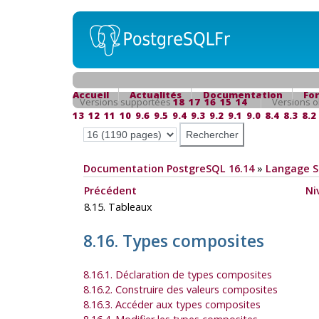
Accueil
Actualités
Documentation
Fo
Versions supportées
18
17
16
15
14
Versions o
13
12
11
10
9.6
9.5
9.4
9.3
9.2
9.1
9.0
8.4
8.3
8.2
Documentation PostgreSQL 16.14
»
Langage 
Précédent
Ni
8.15. Tableaux
8.16. Types composites
8.16.1. Déclaration de types composites
8.16.2. Construire des valeurs composites
8.16.3. Accéder aux types composites