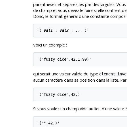
parenthèses et séparez-les par des virgules. Vou
de champ et vous devez le faire si elle contient d
Donc, le format général d'une constante composite
'( 
val1
 , 
val2
 , ... )'
Voici un exemple :
'("fuzzy dice",42,1.99)'
qui serait une valeur valide du type
element_inve
aucun caractère dans sa position dans la liste. P
'("fuzzy dice",42,)'
Si vous voulez un champ vide au lieu d'une valeur 
'("",42,)'