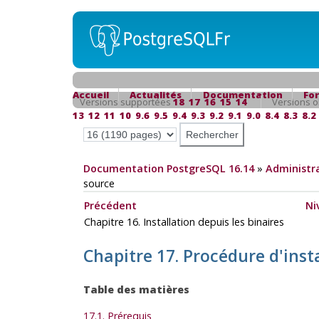
Accueil
Actualités
Documentation
Fo
Versions supportées
18
17
16
15
14
Versions o
13
12
11
10
9.6
9.5
9.4
9.3
9.2
9.1
9.0
8.4
8.3
8.2
Documentation PostgreSQL 16.14
»
Administra
source
Précédent
Ni
Chapitre 16. Installation depuis les binaires
Chapitre 17. Procédure d'inst
Table des matières
17.1. Prérequis