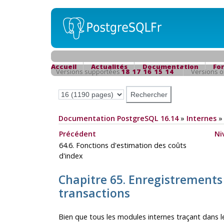
Accueil
Actualités
Documentation
Fo
Versions supportées
18
17
16
15
14
Versions 
Documentation PostgreSQL 16.14
»
Internes
Précédent
Ni
64.6. Fonctions d'estimation des coûts
d'index
Chapitre 65. Enregistrements
transactions
Bien que tous les modules internes traçant dans l