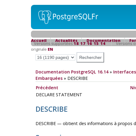
Accueil
Actualités
Documentation
Fo
Versions supportées
18
17
16
15
14
Versions 
originale
EN
Documentation PostgreSQL 16.14
»
Interfaces
Embarquées
»
DESCRIBE
Précédent
Ni
DECLARE STATEMENT
DESCRIBE
DESCRIBE — obtient des informations à propos d'