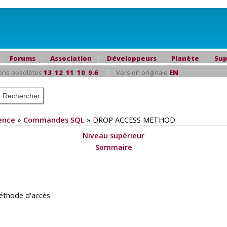
Forums
Association
Développeurs
Planète
Sup
ons obsolètes
13
12
11
10
9.6
Version originale
EN
ence
»
Commandes SQL
»
DROP ACCESS METHOD
Niveau supérieur
Sommaire
thode d'accès