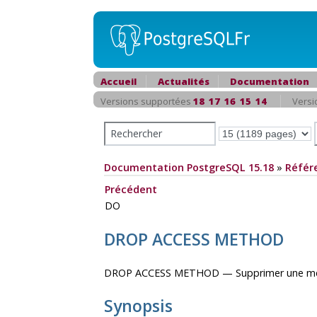
Accueil
Actualités
Documentation
Versions supportées
18
17
16
15
14
Versi
Documentation PostgreSQL 15.18
»
Référ
Précédent
DO
DROP ACCESS METHOD
DROP ACCESS METHOD — Supprimer une mé
Synopsis