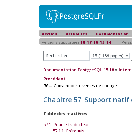
Accueil
Actualités
Documentation
Versions supportées
18
17
16
15
14
Versi
Documentation PostgreSQL 15.18
»
Intern
Précédent
56.4. Conventions diverses de codage
Chapitre 57. Support natif
Table des matières
57.1. Pour le traducteur
57.1.1. Prérequis