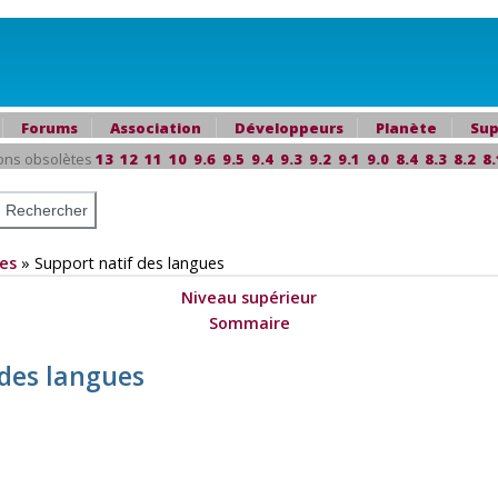
Forums
Association
Développeurs
Planète
Sup
ons obsolètes
13
12
11
10
9.6
9.5
9.4
9.3
9.2
9.1
9.0
8.4
8.3
8.2
8.
es
»
Support natif des langues
Niveau supérieur
Sommaire
 des langues