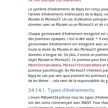
34.14.4. Exemple d'un événement
Le système d'événements de
libpq
est conçu pour
l'arrivée d'événements intéressants de la
libpq
, c
et
. Un cas d'utilisation princip
PGconn
PGresult
données avec un
ou un
et de s'
PGconn
PGresult
Chaque gestionnaire d'événement enregistré est 
des pointeurs opaques, c'est-à-dire
. Il ex
void *
gestionnaire d'événements est enregistré avec u
toute la durée du
et des
générés 
PGconn
PGresult
données à longue vie. De plus, il existe un pointe
objet
et
. Ce pointeur peut être 
PGconn
PGresult
,
et
PQsetInstanceData
PQresultInstanceData
pointeur passthrough, les
n'héritent pa
PGresult
libpq
ne sait pas vers quoi pointent les pointeurs
de les libérer -- cela tient de la responsabilité du
34.14.1. Types d'événements
L'enum
précise tous les types d'événe
PGEventId
ont des noms commençant avec
. Pour cha
PGEVT
sur l'événement, précisant les paramètres passés