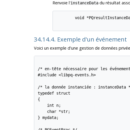
Renvoie l'
du résultat ass
instanceData
        void *PQresultInstanceDa
34.14.4. Exemple d'un événement
Voici un exemple d'une gestion de données privées
/* en-tête nécessaire pour les événement
#include <libpq-events.h>

/* la donnée instanciée : instanceData *
typedef struct

{

    int n;

    char *str;

} mydata;

/* PGEventProc */
