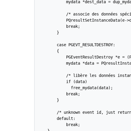
            mydata *dest_data = dup_myda
            /* associe des données spéci
            PQresultSetInstanceData(e->d
            break;

        }

        case PGEVT_RESULTDESTROY:

        {

            PGEventResultDestroy *e = (P
            mydata *data = PQresultInsta
            /* libère les données instan
            if (data)

              free_mydata(data);

            break;

        }

        /* unknown event id, just return
        default:

            break;

    }
