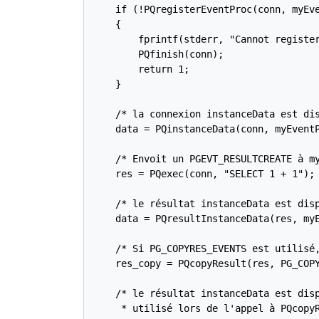
    if (!PQregisterEventProc(conn, myEve
    {

        fprintf(stderr, "Cannot register
        PQfinish(conn);

        return 1;

    }

    /* la connexion instanceData est dis
    data = PQinstanceData(conn, myEventP
    /* Envoit un PGEVT_RESULTCREATE à my
    res = PQexec(conn, "SELECT 1 + 1");

    /* le résultat instanceData est disp
    data = PQresultInstanceData(res, myE
    /* Si PG_COPYRES_EVENTS est utilisé,
    res_copy = PQcopyResult(res, PG_COPY
    /* le résultat instanceData est disp
     * utilisé lors de l'appel à PQcopyR