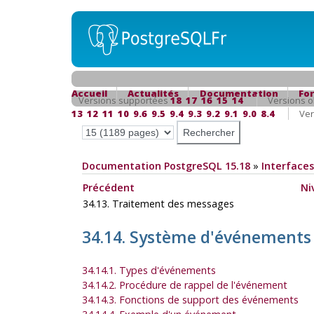
Accueil
Actualités
Documentation
Fo
Versions supportées
18
17
16
15
14
Versions o
13
12
11
10
9.6
9.5
9.4
9.3
9.2
9.1
9.0
8.4
Ver
Documentation PostgreSQL 15.18
»
Interfaces
Précédent
Ni
34.13. Traitement des messages
34.14. Système d'événements
34.14.1. Types d'événements
34.14.2. Procédure de rappel de l'événement
34.14.3. Fonctions de support des événements