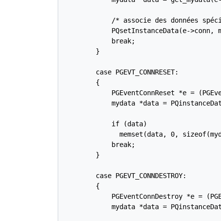
            /* associe des données spéci
            PQsetInstanceData(e->conn, m
            break;

        }

        case PGEVT_CONNRESET:

        {

            PGEventConnReset *e = (PGEve
            mydata *data = PQinstanceDat
            if (data)

              memset(data, 0, sizeof(myd
            break;

        }

        case PGEVT_CONNDESTROY:

        {

            PGEventConnDestroy *e = (PGE
            mydata *data = PQinstanceDat