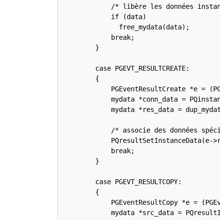
            /* libère les données instan
            if (data)

              free_mydata(data);

            break;

        }

        case PGEVT_RESULTCREATE:

        {

            PGEventResultCreate *e = (PG
            mydata *conn_data = PQinstan
            mydata *res_data = dup_mydat
            /* associe des données spéci
            PQresultSetInstanceData(e->r
            break;

        }

        case PGEVT_RESULTCOPY:

        {

            PGEventResultCopy *e = (PGEv
            mydata *src_data = PQresultI