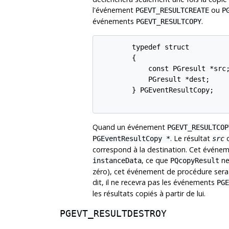
l'événement
ou
PGEVT_RESULTCREATE
P
événements
.
PGEVT_RESULTCOPY
        typedef struct

        {

            const PGresult *src;
            PGresult *dest;

        } PGEventResultCopy;

Quand un événement
PGEVT_RESULTCOP
. Le résultat
c
PGEventResultCopy *
src
correspond à la destination. Cet événem
, ce que
ne
instanceData
PQcopyResult
zéro), cet événement de procédure sera 
dit, il ne recevra pas les événements
PGE
les résultats copiés à partir de lui.
PGEVT_RESULTDESTROY