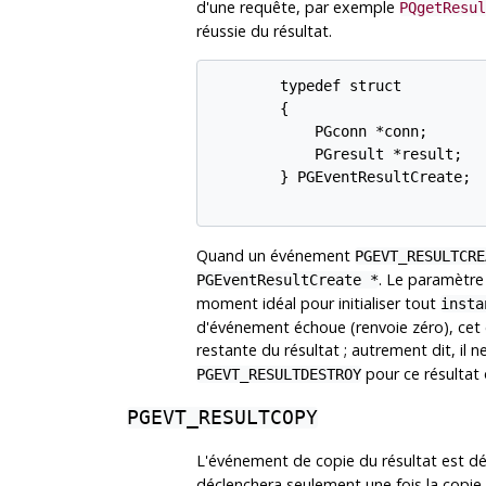
d'une requête, par exemple
PQgetResul
réussie du résultat.
        typedef struct

        {

            PGconn *conn;

            PGresult *result;

        } PGEventResultCreate;

Quand un événement
PGEVT_RESULTCRE
. Le paramètr
PGEventResultCreate *
moment idéal pour initialiser tout
insta
d'événement échoue (renvoie zéro), cet
restante du résultat ; autrement dit, il
pour ce résultat o
PGEVT_RESULTDESTROY
PGEVT_RESULTCOPY
L'événement de copie du résultat est d
déclenchera seulement une fois la copie