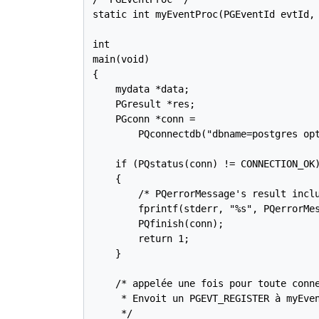
static int myEventProc(PGEventId evtId, 
int

main(void)

{

    mydata *data;

    PGresult *res;

    PGconn *conn =

        PQconnectdb("dbname=postgres opt
    if (PQstatus(conn) != CONNECTION_OK)
    {

        /* PQerrorMessage's result inclu
        fprintf(stderr, "%s", PQerrorMes
        PQfinish(conn);

        return 1;

    }

    /* appelée une fois pour toute conne
     * Envoit un PGEVT_REGISTER à myEven
     */
