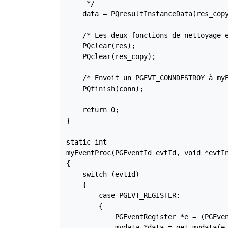
     */

    data = PQresultInstanceData(res_copy
    /* Les deux fonctions de nettoyage e
    PQclear(res);

    PQclear(res_copy);

    /* Envoit un PGEVT_CONNDESTROY à myE
    PQfinish(conn);

    return 0;

}

static int

myEventProc(PGEventId evtId, void *evtIn
{

    switch (evtId)

    {

        case PGEVT_REGISTER:

        {

            PGEventRegister *e = (PGEven
            mydata *data = get_mydata(e-